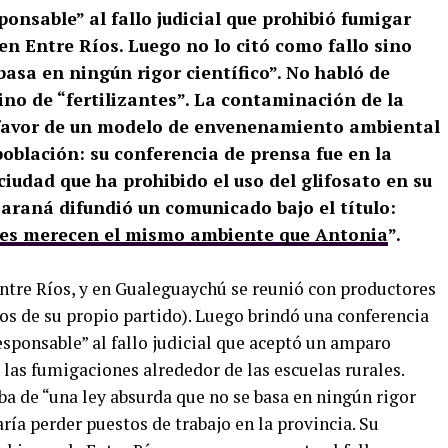
ponsable” al fallo judicial que prohibió fumigar
 en Entre Ríos. Luego no lo citó como fallo sino
asa en ningún rigor científico”. No habló de
ino de “fertilizantes”. La contaminación de la
n favor de un modelo de envenenamiento ambiental
 población: su conferencia de prensa fue en la
iudad que ha prohibido el uso del glifosato en su
 Paraná difundió un comunicado bajo el título:
ises merecen el mismo ambiente que Antonia
”.
Entre Ríos, y en Gualeguaychú se reunió con productores
cos de su propio partido). Luego brindó una conferencia
esponsable” al fallo judicial que aceptó un amparo
 las fumigaciones alrededor de las escuelas rurales.
ba de “una ley absurda que no se basa en ningún rigor
aría perder puestos de trabajo en la provincia. Su