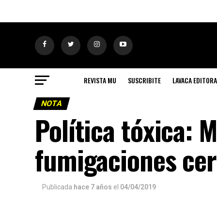
REVISTA MU
SUSCRIBITE
LAVACA EDITORA
NOTA
Política tóxica: 
fumigaciones cer
Publicada
hace 7 años
el
04/04/2019