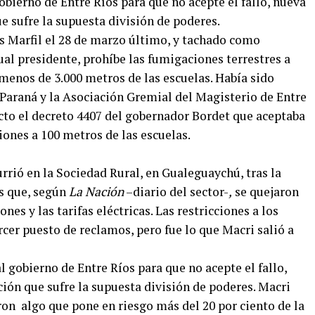
obierno de Entre Ríos para que no acepte el fallo, nueva
 sufre la supuesta división de poderes.
s Marfil el 28 de marzo último, y tachado como
tual presidente, prohíbe las fumigaciones terrestres a
menos de 3.000 metros de las escuelas. Había sido
 Paraná y la Asociación Gremial del Magisterio de Entre
cto el decreto 4407 del gobernador Bordet que aceptaba
iones a 100 metros de las escuelas.
rrió en la Sociedad Rural, en Gualeguaychú, tras la
s que, según
La Nación
–diario del sector-
,
se quejaron
nes y las tarifas eléctricas. Las restricciones a los
cer puesto de reclamos, pero fue lo que Macri salió a
l gobierno de Entre Ríos para que no acepte el fallo,
ón que sufre la supuesta división de poderes. Macri
ron algo que pone en riesgo más del 20 por ciento de la