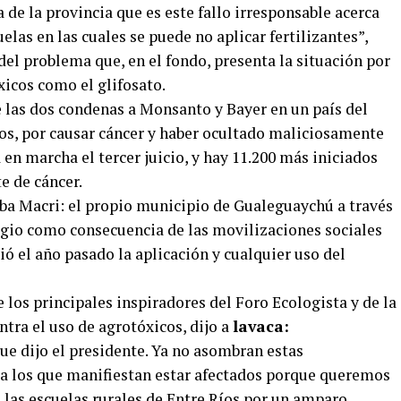
 de la provincia que es este fallo irresponsable acerca
uelas en las cuales se puede no aplicar fertilizantes”,
el problema que, en el fondo, presenta la situación por
icos como el glifosato.
e las dos condenas a Monsanto y Bayer en un país del
, por causar cáncer y haber ocultado maliciosamente
 en marcha el tercer juicio, y hay 11.200 más iniciados
e de cáncer.
ba Macri: el propio municipio de Gualeguaychú a través
gio como consecuencia de las movilizaciones sociales
ió el año pasado la aplicación y cualquier uso del
 los principales inspiradores del Foro Ecologista y de la
ntra el uso de agrotóxicos, dijo a
lavaca:
e dijo el presidente. Ya no asombran estas
 a los que manifiestan estar afectados porque queremos
n las escuelas rurales de Entre Ríos por un amparo