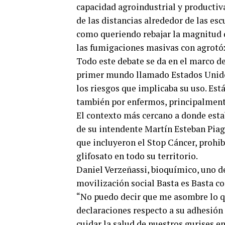
capacidad agroindustrial y productiva
de las distancias alrededor de las esc
como queriendo rebajar la magnitud d
las fumigaciones masivas con agrotóx
Todo este debate se da en el marco d
primer mundo llamado Estados Unidos
los riesgos que implicaba su uso. Está
también por enfermos, principalment
El contexto más cercano a donde esta
de su intendente Martín Esteban Piag
que incluyeron el Stop Cáncer, prohib
glifosato en todo su territorio.
Daniel Verzeñassi, bioquímico, uno de
movilización social Basta es Basta co
“No puedo decir que me asombre lo qu
declaraciones respecto a su adhesión
cuidar la salud de nuestros gurises e