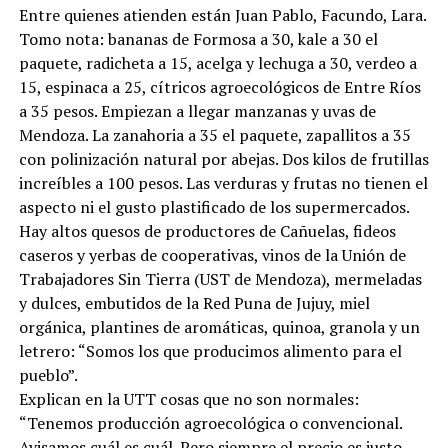
Entre quienes atienden están Juan Pablo, Facundo, Lara.
Tomo nota: bananas de Formosa a 30, kale a 30 el
paquete, radicheta a 15, acelga y lechuga a 30, verdeo a
15, espinaca a 25, cítricos agroecológicos de Entre Ríos
a 35 pesos. Empiezan a llegar manzanas y uvas de
Mendoza. La zanahoria a 35 el paquete, zapallitos a 35
con polinización natural por abejas. Dos kilos de frutillas
increíbles a 100 pesos. Las verduras y frutas no tienen el
aspecto ni el gusto plastificado de los supermercados.
Hay altos quesos de productores de Cañuelas, fideos
caseros y yerbas de cooperativas, vinos de la Unión de
Trabajadores Sin Tierra (UST de Mendoza), mermeladas
y dulces, embutidos de la Red Puna de Jujuy, miel
orgánica, plantines de aromáticas, quinoa, granola y un
letrero: “Somos los que producimos alimento para el
pueblo”.
Explican en la UTT cosas que no son normales:
“Tenemos producción agroecológica o convencional.
Avisamos cuál es cuál. Pero siempre el precio es justo