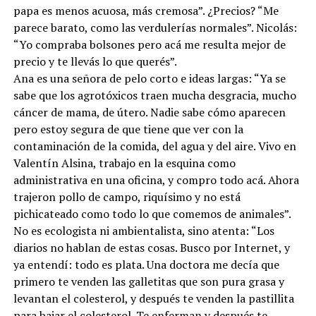
papa es menos acuosa, más cremosa”. ¿Precios? “Me
parece barato, como las verdulerías normales”. Nicolás:
“Yo compraba bolsones pero acá me resulta mejor de
precio y te llevás lo que querés”.
Ana es una señora de pelo corto e ideas largas: “Ya se
sabe que los agrotóxicos traen mucha desgracia, mucho
cáncer de mama, de útero. Nadie sabe cómo aparecen
pero estoy segura de que tiene que ver con la
contaminación de la comida, del agua y del aire. Vivo en
Valentín Alsina, trabajo en la esquina como
administrativa en una oficina, y compro todo acá. Ahora
trajeron pollo de campo, riquísimo y no está
pichicateado como todo lo que comemos de animales”.
No es ecologista ni ambientalista, sino atenta: “Los
diarios no hablan de estas cosas. Busco por Internet, y
ya entendí: todo es plata. Una doctora me decía que
primero te venden las galletitas que son pura grasa y
levantan el colesterol, y después te venden la pastillita
para bajar el colesterol. Te enferman y después te