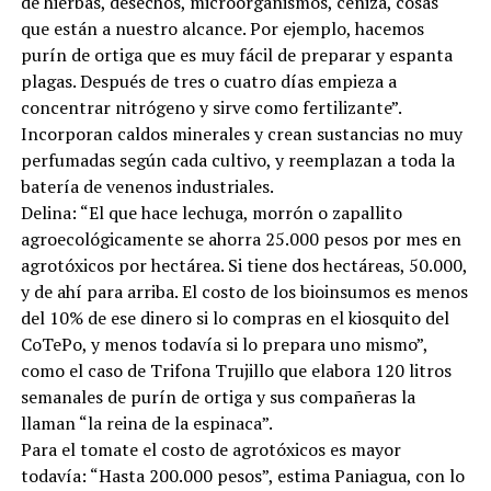
de hierbas, desechos, microorganismos, ceniza, cosas
que están a nuestro alcance. Por ejemplo, hacemos
purín de ortiga que es muy fácil de preparar y espanta
plagas. Después de tres o cuatro días empieza a
concentrar nitrógeno y sirve como fertilizante”.
Incorporan caldos minerales y crean sustancias no muy
perfumadas según cada cultivo, y reemplazan a toda la
batería de venenos industriales.
Delina: “El que hace lechuga, morrón o zapallito
agroecológicamente se ahorra 25.000 pesos por mes en
agrotóxicos por hectárea. Si tiene dos hectáreas, 50.000,
y de ahí para arriba. El costo de los bioinsumos es menos
del 10% de ese dinero si lo compras en el kiosquito del
CoTePo, y menos todavía si lo prepara uno mismo”,
como el caso de Trifona Trujillo que elabora 120 litros
semanales de purín de ortiga y sus compañeras la
llaman “la reina de la espinaca”.
Para el tomate el costo de agrotóxicos es mayor
todavía: “Hasta 200.000 pesos”, estima Paniagua, con lo