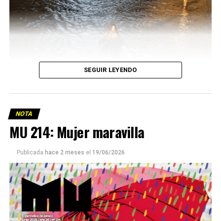
SEGUIR LEYENDO
NOTA
MU 214: Mujer maravilla
Publicada
hace 2 meses
el
19/06/2026
Este número 215 de MU ☝️viene con doble tapa, que
podría ser una frase:
Sin chamuyo, a remarla.