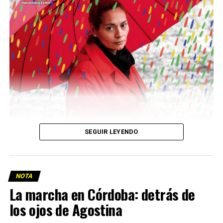
Descargar la Mu en PDF
SEGUIR LEYENDO
NOTA
La marcha en Córdoba: detrás de
los ojos de Agostina
Viaje a la vida en el Delta: Y la nave