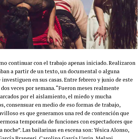
mo continuar con el trabajo apenas iniciado. Realizaron
aban a partir de un texto, un documental o alguna
investiguen en sus casas. Entre febrero y junio de este
l dos veces por semana. “Fueron meses realmente
arcados por el aislamiento, el miedo y mucha
s, consensuar en medio de eso formas de trabajo,
avilloso es que generamos una red de contención que
hermosa temporada de funciones con espectadores que
oche”. Las bailarinas en escena son: Yésica Alonso,
arcía Brangeri, Carolina García Ugrin, Melani