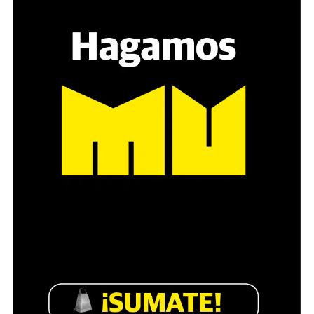
sensibilidad al tema, la conversación se vuelve muy
estratégica, hay que evitar el choque frontal. Mi método
es a través del interrogante, que puedan encarnar la
pregunta», comparte Gonzalo, de 41 años.
Década perdida: Marta Montero,
mamá de Lucía Pérez
“Estamos como el día 1”. La frase de la madre de la joven