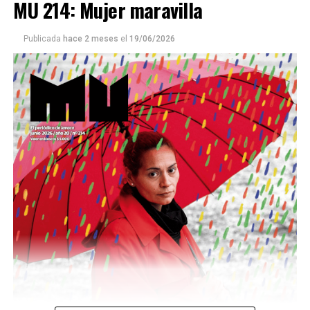
MU 214: Mujer maravilla
Publicada
hace 2 meses
el
19/06/2026
Este número 215 de MU ☝️viene con doble tapa, que
podría ser una frase:
Sin chamuyo, a remarla.
Descargar la Mu en PDF