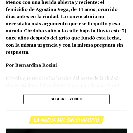
Menos con una herida abierta y reciente: el
femicidio de Agostina Vega, de 14 años, ocurrido
días antes en la ciudad. La convocatoria no
necesitaba más argumento que ese flequillo y esa
mirada. Córdoba salió a la calle bajo la lluvia este 3J,
once años después del grito que fundó esta fecha,
con la misma urgencia y con la misma pregunta sin
respuesta.
Por Bernardina Rosini
Ganar la vida
: La historia de (no)
El trole que recorre los barrios del oeste de la ciudad
ficción de Sabrina Ortiz
viene casi lleno faltando dos horas para la marcha. El
parabrisas anticipa el motivo: el rostro pequeño de
Agostina Vega, 14 años. Era fácil intuir que será una
SEGUIR LEYENDO
Su hijo Ciro tenía 120 veces más agrotóxicos que lo
marcha que desbordará una ciudad que expresa
“admisible”. Su hija Fiamma, 100 veces más; ella, 58.
Gonzalo Giles, pensador y
hartazgo. Nadie mira los barrios de Córdoba, nadie
Viven en Pergamino, llamada “la capital del veneno”,
comunicador «disca»: Error en el
LA NUEVA MU. SIN CHAMUYO
atiende a su gente. Los que ocupan los sillones más
donde se encontraron pesticidas hasta en el agua de red.
mullidos de las oficinas del poder local sobrevuelan las
Bajo amenazas de muerte Sabrina inició una denuncia