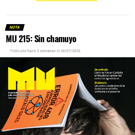
NOTA
MU 215: Sin chamuyo
Publicada
hace 2 semanas
el
24/07/2026