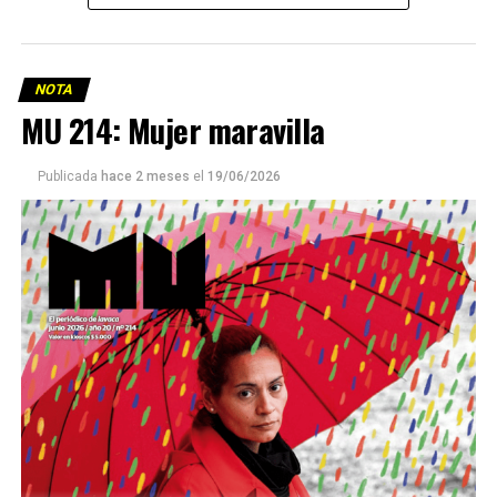
NOTA
MU 214: Mujer maravilla
Publicada
hace 2 meses
el
19/06/2026
Este número 215 de MU ☝️viene con doble tapa, que
podría ser una frase:
Sin chamuyo, a remarla.
Descargar la Mu en PDF