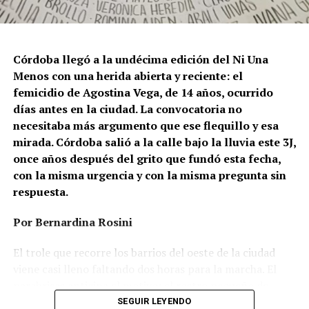
Córdoba llegó a la undécima edición del Ni Una
Menos con una herida abierta y reciente: el
femicidio de Agostina Vega, de 14 años, ocurrido
días antes en la ciudad. La convocatoria no
necesitaba más argumento que ese flequillo y esa
mirada. Córdoba salió a la calle bajo la lluvia este 3J,
once años después del grito que fundó esta fecha,
con la misma urgencia y con la misma pregunta sin
respuesta.
Por Bernardina Rosini
Ganar la vida
: La historia de (no)
El trole que recorre los barrios del oeste de la ciudad
ficción de Sabrina Ortiz
viene casi lleno faltando dos horas para la marcha. El
parabrisas anticipa el motivo: el rostro pequeño de
Agostina Vega, 14 años. Era fácil intuir que será una
SEGUIR LEYENDO
Su hijo Ciro tenía 120 veces más agrotóxicos que lo