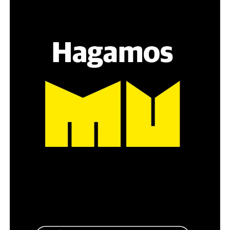
Hay varios hombres presentes: padres con sus hijas,
grupos de amigos, novios. «Con los pares que no tienen
sensibilidad al tema, la conversación se vuelve muy
estratégica, hay que evitar el choque frontal. Mi método
es a través del interrogante, que puedan encarnar la
pregunta», comparte Gonzalo, de 41 años.
Década perdida: Marta Montero,
mamá de Lucía Pérez