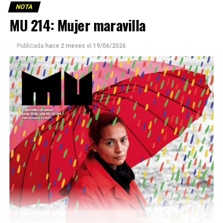
NOTA
MU 214: Mujer maravilla
Publicada
hace 2 meses
el
19/06/2026
Este número 215 de MU ☝️viene con doble tapa, que
podría ser una frase:
Sin chamuyo, a remarla.
Descargar la Mu en PDF