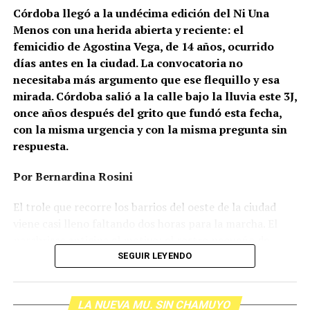
Córdoba llegó a la undécima edición del Ni Una
Menos con una herida abierta y reciente: el
femicidio de Agostina Vega, de 14 años, ocurrido
días antes en la ciudad. La convocatoria no
necesitaba más argumento que ese flequillo y esa
mirada. Córdoba salió a la calle bajo la lluvia este 3J,
once años después del grito que fundó esta fecha,
con la misma urgencia y con la misma pregunta sin
respuesta.
Por Bernardina Rosini
Ganar la vida
: La historia de (no)
El trole que recorre los barrios del oeste de la ciudad
ficción de Sabrina Ortiz
viene casi lleno faltando dos horas para la marcha. El
parabrisas anticipa el motivo: el rostro pequeño de
Agostina Vega, 14 años. Era fácil intuir que será una
SEGUIR LEYENDO
Su hijo Ciro tenía 120 veces más agrotóxicos que lo
marcha que desbordará una ciudad que expresa
“admisible”. Su hija Fiamma, 100 veces más; ella, 58.
Gonzalo Giles, pensador y
hartazgo. Nadie mira los barrios de Córdoba, nadie
Viven en Pergamino, llamada “la capital del veneno”,
LA NUEVA MU. SIN CHAMUYO
atiende a su gente. Los que ocupan los sillones más
donde se encontraron pesticidas hasta en el agua de red.