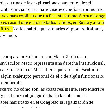
de ser una de las explicaciones para entender el
 ante semejante escenario, nadie debería sorprenderse.
vos para explicar que un fascista sin metáfora obtenga
no es casual que en los Estados Unidos, en Rusia y ahora
filtro.
A ellos habría que sumarles el pionero italiano,
olviendo.
e comparar a Bolsonaro con Macri. Sería de un
ayúsculos. Macri representa una derecha institucional,
a. El discurso de Macri tiene que ver con rescatar los
e algún exabrupto personal de él o de algún funcionario,
o demócrata.
iscurso, no cómo son las cosas realmente. Pero Macri se
 hasta hizo algún guiño hacia las libertades
aber habilitado en el Congreso la legalización del