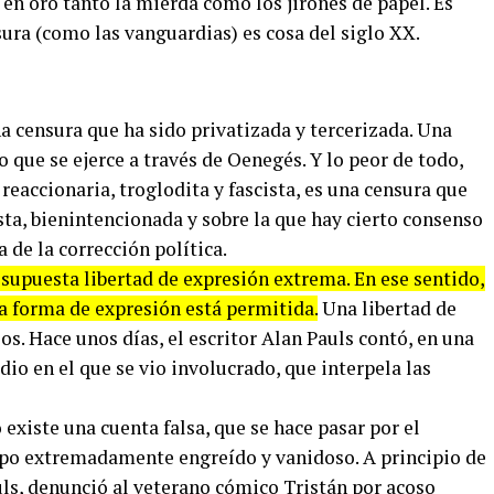
en oro tanto la mierda como los jirones de papel. Es
sura (como las vanguardias) es cosa del siglo XX.
una censura que ha sido privatizada y tercerizada. Una
 que se ejerce a través de Oenegés. Y lo peor de todo,
 reaccionaria, troglodita y fascista, es una censura que
ta, bienintencionada y sobre la que hay cierto consenso
a de la corrección política.
 supuesta libertad de expresión extrema. En ese sentido,
a forma de expresión está permitida.
Una libertad de
os. Hace unos días, el escritor Alan Pauls contó, en una
odio en el que se vio involucrado, que interpela las
 existe una cuenta falsa, que se hace pasar por el
tipo extremadamente engreído y vanidoso. A principio de
Pauls, denunció al veterano cómico Tristán por acoso