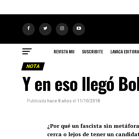
REVISTA MU
SUSCRIBITE
LAVACA EDITORA
NOTA
Y en eso llegó Bo
Publicada
hace 8 años
el
11/10/2018
¿Por qué un fascista sin metáfor
cerca o lejos de tener un candid