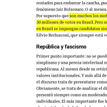
rentados para embarrar la cancha, pue
fenómeno Jair Bolsonaro. O al menos,
Por supuesto que
son muchos los moti
50 millones de votos en Brasil. Pero 
en Brasil se impongan candidatos sin 
Silvio Berlusconi, que siempre está v
República y fascismo
Primer punto importante: no se pued
simplismo y una pereza intelectual m
republicana. Al menos desde su retóric
valores institucionales. Y más allá d
el discurso trata de presentarse com
Obviamente, se trata de analizar el d
presentó siempre como un moderado y
individuales. El más importante fue h