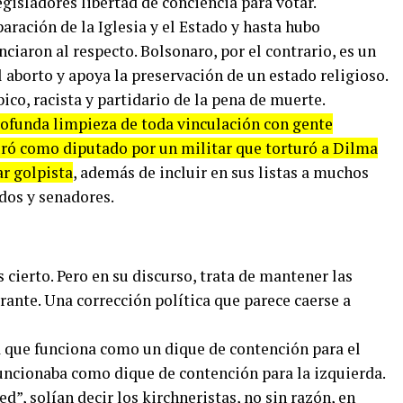
gisladores libertad de conciencia para votar.
aración de la Iglesia y el Estado y hasta hubo
ciaron al respecto. Bolsonaro, por el contrario, es un
el aborto y apoya la preservación de un estado religioso.
o, racista y partidario de la pena de muerte.
ofunda limpieza de toda vinculación con gente
juró como diputado por un militar que torturó a Dilma
ar golpista
, además de incluir en sus listas a muchos
dos y senadores.
s cierto. Pero en su discurso, trata de mantener las
rante. Una corrección política que parece caerse a
a que funciona como un dique de contención para el
uncionaba como dique de contención para la izquierda.
ed”, solían decir los kirchneristas, no sin razón, en