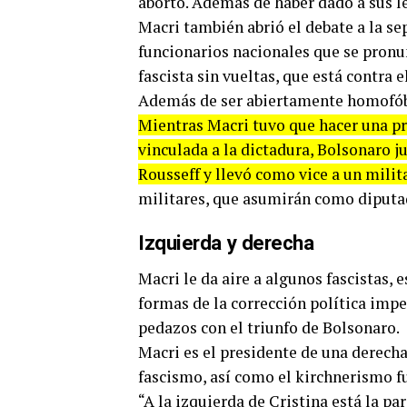
aborto. Además de haber dado a sus le
Macri también abrió el debate a la sep
funcionarios nacionales que se pronun
fascista sin vueltas, que está contra 
Además de ser abiertamente homofóbic
Mientras Macri tuvo que hacer una pr
vinculada a la dictadura, Bolsonaro 
Rousseff y llevó como vice a un milit
militares, que asumirán como diputa
Izquierda y derecha
Macri le da aire a algunos fascistas, e
formas de la corrección política impe
pedazos con el triunfo de Bolsonaro.
Macri es el presidente de una derech
fascismo, así como el kirchnerismo f
“A la izquierda de Cristina está la par