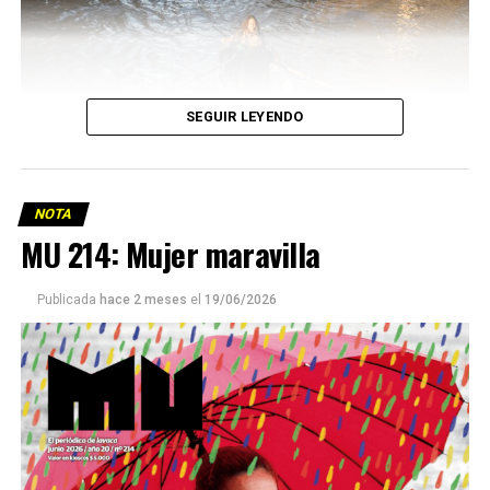
SEGUIR LEYENDO
NOTA
MU 214: Mujer maravilla
Publicada
hace 2 meses
el
19/06/2026
Este número 215 de MU ☝️viene con doble tapa, que
podría ser una frase:
Sin chamuyo, a remarla.