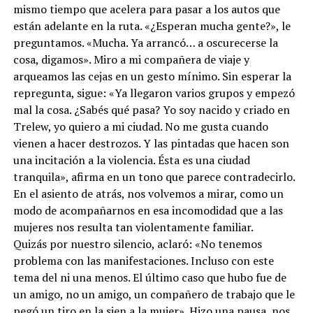
mismo tiempo que acelera para pasar a los autos que
están adelante en la ruta. «¿Esperan mucha gente?», le
preguntamos. «Mucha. Ya arrancó… a oscurecerse la
cosa, digamos». Miro a mi compañera de viaje y
arqueamos las cejas en un gesto mínimo. Sin esperar la
repregunta, sigue: «Ya llegaron varios grupos y empezó
mal la cosa. ¿Sabés qué pasa? Yo soy nacido y criado en
Trelew, yo quiero a mi ciudad. No me gusta cuando
vienen a hacer destrozos. Y las pintadas que hacen son
una incitación a la violencia. Ésta es una ciudad
tranquila», afirma en un tono que parece contradecirlo.
En el asiento de atrás, nos volvemos a mirar, como un
modo de acompañarnos en esa incomodidad que a las
mujeres nos resulta tan violentamente familiar.
Quizás por nuestro silencio, aclaró: «No tenemos
problema con las manifestaciones. Incluso con este
tema del ni una menos. El último caso que hubo fue de
un amigo, no un amigo, un compañero de trabajo que le
pegó un tiro en la sien a la mujer». Hizo una pausa, nos