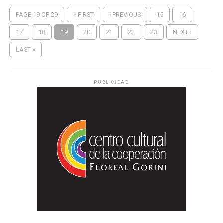
PAGE 19 OF 29
« FIRST
‹ PREVIOUS
15
16
17
18
19
20
21
22
23
NEXT ›
LAST »
PUBLICIDAD