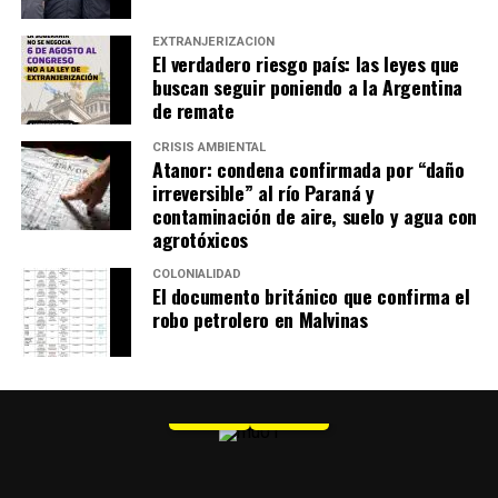
EXTRANJERIZACIÓN
El verdadero riesgo país: las leyes que
buscan seguir poniendo a la Argentina
de remate
CRISIS AMBIENTAL
Atanor: condena confirmada por “daño
irreversible” al río Paraná y
contaminación de aire, suelo y agua con
agrotóxicos
COLONIALIDAD
El documento británico que confirma el
robo petrolero en Malvinas
MU 1
WEB
PDF