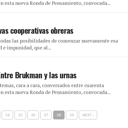
en esta nueva Ronda de Pensamiento, convocada...
vas cooperativas obreras
n todas las posibilidades de comenzar nuevamente esa
d e impunidad, que al...
ntre Brukman y las urnas
temas, cara a cara, conversados entre cuarenta
en esta nueva Ronda de Pensamiento, convocada...
34
35
36
37
38
39
NEXT ›