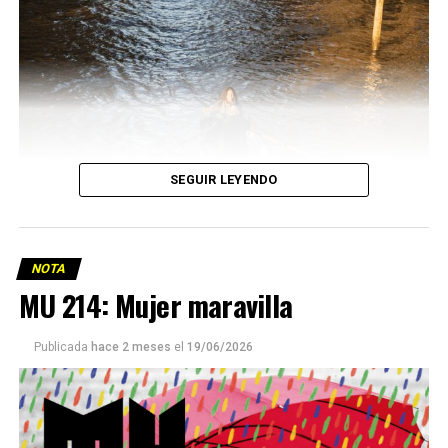
SEGUIR LEYENDO
NOTA
MU 214: Mujer maravilla
Publicada
hace 2 meses
el
19/06/2026
Este número 215 de MU ☝️viene con doble tapa, que
podría ser una frase:
Sin chamuyo, a remarla.