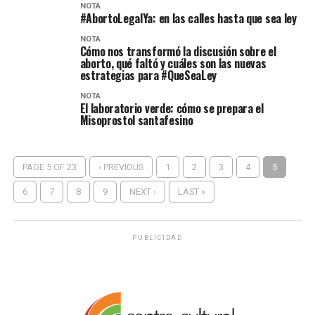
NOTA
#AbortoLegalYa: en las calles hasta que sea ley
NOTA
Cómo nos transformó la discusión sobre el
aborto, qué faltó y cuáles son las nuevas
estrategias para #QueSeaLey
NOTA
El laboratorio verde: cómo se prepara el
Misoprostol santafesino
PAGE 5 OF 23
‹ PREVIOUS
1
2
3
4
5
6
7
8
9
NEXT ›
LAST »
PUBLICIDAD