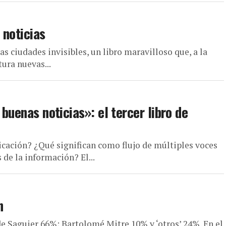
 noticias
as ciudades invisibles, un libro maravilloso que, a la
ura nuevas...
 buenas noticias»: el tercer libro de
cación? ¿Qué significan como flujo de múltiples voces
de la información? El...
n
e Saguier 66%; Bartolomé Mitre 10% y ‘otros’ 24%. En el