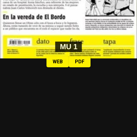
MU 1
WEB
PDF