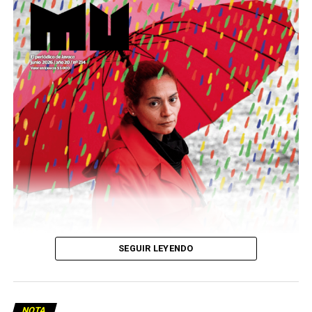
Este número 215 de MU ☝️viene con doble tapa, que
podría ser una frase:
Sin chamuyo, a remarla.
Descargar la Mu en PDF
SEGUIR LEYENDO
NOTA