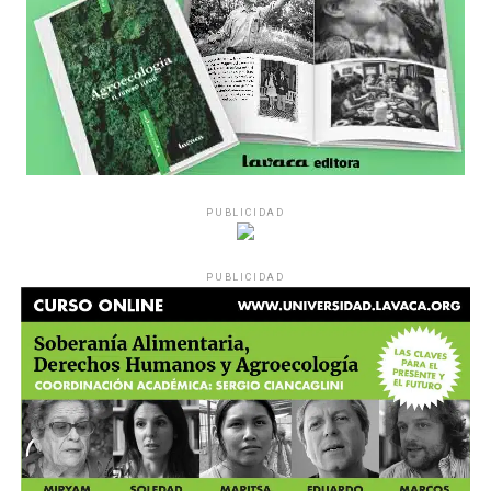
PUBLICIDAD
Década perdida: Marta Montero,
PUBLICIDAD
mamá de Lucía Pérez
“Estamos como el día 1”. La frase de la madre de la joven
asesinada en 2016 remite a aquel año: cuando
denunciaron que dos narcofemicidas habían abusado y
asesinado a su hija, hasta hoy, dos juicios después, pues la
impunidad sigue consagrada. De motivar el Primer Paro