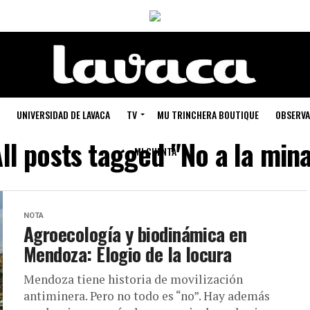
UNIVERSIDAD DE LAVACA
TV
MU TRINCHERA BOUTIQUE
OBSERVA
ll posts tagged "No a la min
MI CUENTA
NOTA
Agroecología y biodinámica en
Mendoza: Elogio de la locura
Mendoza tiene historia de movilización
antiminera. Pero no todo es “no”. Hay además