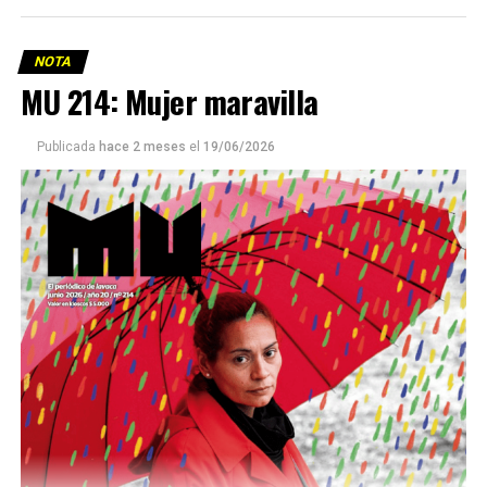
NOTA
MU 214: Mujer maravilla
Publicada
hace 2 meses
el
19/06/2026
Este número 215 de MU ☝️viene con doble tapa, que
podría ser una frase:
Sin chamuyo, a remarla.
Descargar la Mu en PDF