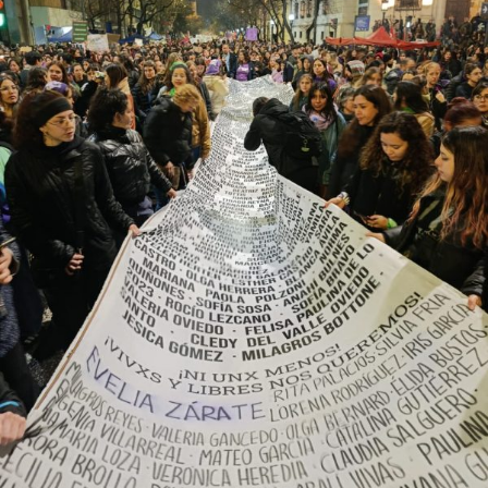
provee biodiversidad, y a una soberanía que se pierde río
abajo. Viaje en barco de MU desde el bajo delta
Descargar la Mu en PDF
bonaerense, para conocer y escuchar a isleños,
productores, docentes, ambientalistas y vecinos que
resisten otra avanzada sobre un territorio en disputa.
Por Francisco Pandolfi