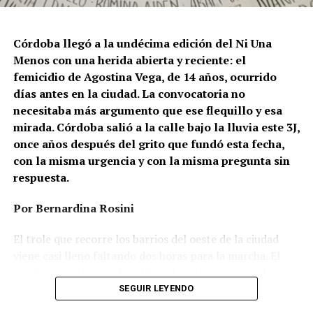
Córdoba llegó a la undécima edición del Ni Una
Menos con una herida abierta y reciente: el
femicidio de Agostina Vega, de 14 años, ocurrido
días antes en la ciudad. La convocatoria no
necesitaba más argumento que ese flequillo y esa
mirada. Córdoba salió a la calle bajo la lluvia este 3J,
once años después del grito que fundó esta fecha,
con la misma urgencia y con la misma pregunta sin
respuesta.
Por Bernardina Rosini
Ganar la vida
: La historia de (no)
El trole que recorre los barrios del oeste de la ciudad
ficción de Sabrina Ortiz
viene casi lleno faltando dos horas para la marcha. El
parabrisas anticipa el motivo: el rostro pequeño de
Agostina Vega, 14 años. Era fácil intuir que será una
SEGUIR LEYENDO
Su hijo Ciro tenía 120 veces más agrotóxicos que lo
marcha que desbordará una ciudad que expresa
“admisible”. Su hija Fiamma, 100 veces más; ella, 58.