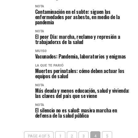
NOTA
Contaminación en el subte: siguen las
enfermedades por asbesto, en medio de la
pandemia
NOTA
El peor Día: marcha, reclamo y represión a
trabajadorxs de la salud
MU150
Vacunados: Pandemia, laboratorios y enigmas
LA QUE TE PARIÓ
Muertes perinatales: cómo deben actuar los
equipos de salud
NOTA
Más deuda y menos educación, salud y vivienda:
las claves del país que se viene
NOTA
El silencio no es salud: masiva marcha en
defensa de la salud pública
PAGE 4 OF 5
1
2
3
4
5