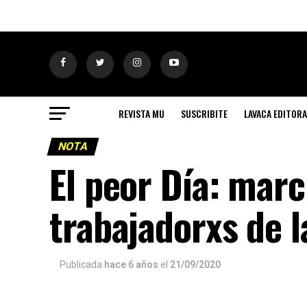
REVISTA MU
SUSCRIBITE
LAVACA EDITORA
NOTA
El peor Día: marc
trabajadorxs de l
Publicada
hace 6 años
el
21/09/2020