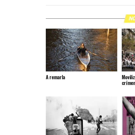
NO
A remarla
Moviliz
crímen