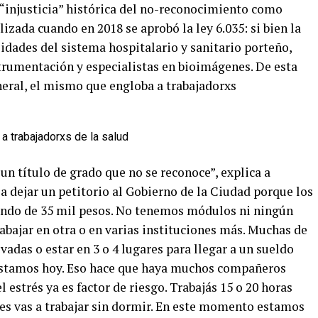
la “injusticia” histórica del no-reconocimiento como
lizada cuando en 2018 se aprobó la ley 6.035: si bien la
idades del sistema hospitalario y sanitario porteño,
strumentación y especialistas en bioimágenes. De esta
neral, el mismo que engloba a trabajadorxs
n título de grado que no se reconoce”, explica a
 a dejar un petitorio al Gobierno de la Ciudad porque los
ando de 35 mil pesos. No tenemos módulos ni ningún
rabajar en otra o en varias instituciones más. Muchas de
vadas o estar en 3 o 4 lugares para llegar a un sueldo
e estamos hoy. Eso hace que haya muchos compañeros
estrés ya es factor de riesgo. Trabajás 15 o 20 horas
eces vas a trabajar sin dormir. En este momento estamos