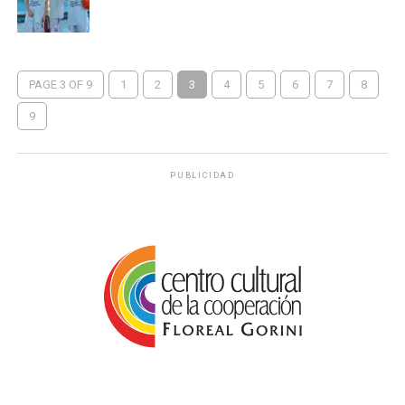
PAGE 3 OF 9
1
2
3
4
5
6
7
8
9
PUBLICIDAD