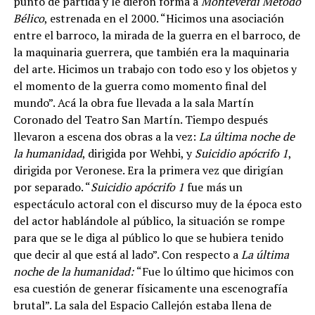
punto de partida y le dieron forma a
Monteverdi Método
Bélico
, estrenada en el 2000. “Hicimos una asociación
entre el barroco, la mirada de la guerra en el barroco, de
la maquinaria guerrera, que también era la maquinaria
del arte. Hicimos un trabajo con todo eso y los objetos y
el momento de la guerra como momento final del
mundo”. Acá la obra fue llevada a la sala Martín
Coronado del Teatro San Martín. Tiempo después
llevaron a escena dos obras a la vez:
La última noche de
la humanidad
, dirigida por Wehbi, y
Suicidio apócrifo 1
,
dirigida por Veronese. Era la primera vez que dirigían
por separado. “
Suicidio apócrifo 1
fue más un
espectáculo actoral con el discurso muy de la época esto
del actor hablándole al público, la situación se rompe
para que se le diga al público lo que se hubiera tenido
que decir al que está al lado”. Con respecto a
La última
noche de la humanidad:
“Fue lo último que hicimos con
esa cuestión de generar físicamente una escenografía
brutal”. La sala del Espacio Callejón estaba llena de