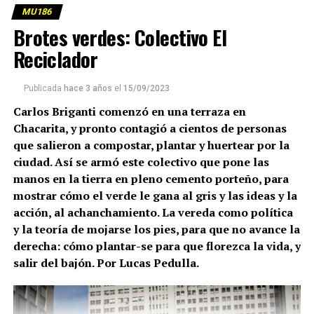
MU186
Brotes verdes: Colectivo El
Reciclador
Compañeros de militancia de Facundo sostienen una
bandera en su memoria a metros de donde fue asesinado.
Publicada
hace 3 años
el
15/09/2023
(más…)
Carlos Briganti comenzó en una terraza en
Chacarita, y pronto contagió a cientos de personas
que salieron a compostar, plantar y huertear por la
ciudad. Así se armó este colectivo que pone las
manos en la tierra en pleno cemento porteño, para
mostrar cómo el verde le gana al gris y las ideas y la
acción, al achanchamiento. La vereda como política
y la teoría de mojarse los pies, para que no avance la
derecha: cómo plantar-se para que florezca la vida, y
salir del bajón. Por Lucas Pedulla.