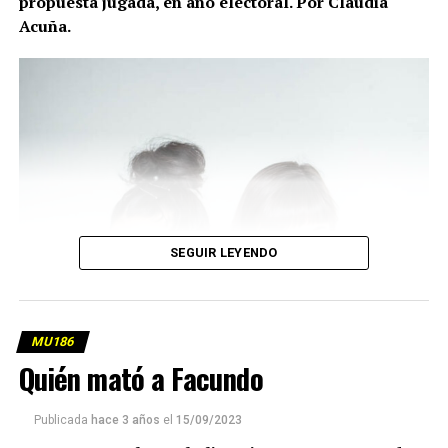
propuesta jugada, en año electoral. Por Claudia
Acuña.
SEGUIR LEYENDO
MU186
Quién mató a Facundo
Publicada
hace 3 años
el
15/09/2023