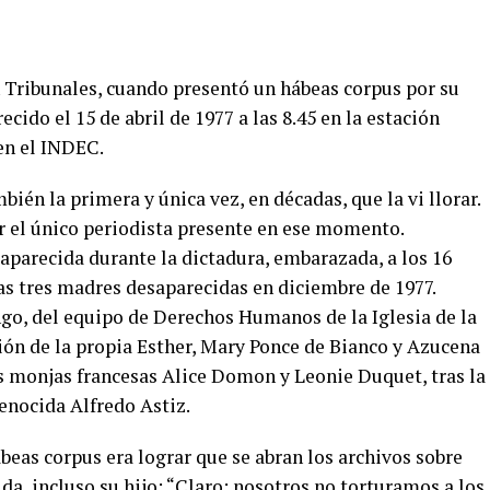
n Tribunales, cuando presentó un hábeas corpus por su
cido el 15 de abril de 1977 a las 8.45 en la estación
 en el INDEC.
ién la primera y única vez, en décadas, que la vi llorar.
er el único periodista presente en ese momento.
parecida durante la dictadura, embarazada, a los 16
las tres madres desaparecidas en diciembre de 1977.
o, del equipo de Derechos Humanos de la Iglesia de la
ión de la propia Esther, Mary Ponce de Bianco y Azucena
as monjas francesas Alice Domon y Leonie Duquet, tras la
genocida Alfredo Astiz.
beas corpus era lograr que se abran los archivos sobre
a, incluso su hijo: “Claro: nosotros no torturamos a los