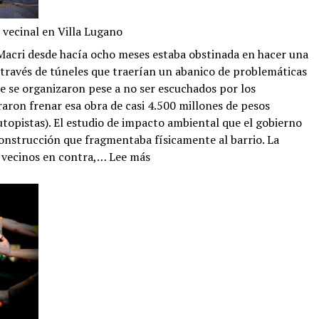
 vecinal en Villa Lugano
Macri desde hacía ocho meses estaba obstinada en hacer una
a través de túneles que traerían un abanico de problemáticas
que se organizaron pese a no ser escuchados por los
graron frenar esa obra de casi 4.500 millones de pesos
topistas). El estudio de impacto ambiental que el gobierno
onstrucción que fragmentaba físicamente al barrio. La
:
n vecinos en contra,…
Lee más
La
comunidad
organizada:
triunfo
vecinal
en
Villa
Lugano