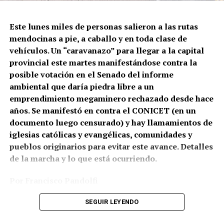
El momento en el que la policía de la Ciudad dispara
contra Gabriel González.
Este lunes miles de personas salieron a las rutas
mendocinas a pie, a caballo y en toda clase de
Correpi (la Coordinadora contra la represión policial e
vehículos. Un “caravanazo” para llegar a la capital
institucional), afirmó: “Juan Gabriel recibió un impacto
provincial este martes manifestándose contra la
directo al cuerpo. No sabemos todavía qué tipo de
posible votación en el Senado del informe
cartuchería utilizaron, pero a corta distancia y directo a
ambiental que daría piedra libre a un
zonas vitales como tórax y abdomen, un disparo de
emprendimiento megaminero rechazado desde hace
escopeta es letal, tanto con cartuchos antitumulto (con
años. Se manifestó en contra el CONICET (en un
postas de goma) o todo propósito (con postas de
documento luego censurado) y hay llamamientos de
plomo). Hasta un cartucho de estruendo (sin munición)
iglesias católicas y evangélicas, comunidades y
puede herir o matar a corta distancia. Por eso los
pueblos originarios para evitar este avance. Detalles
protocolos de uso de armas largas prohíben
de la marcha y lo que está ocurriendo.
terminantemente disparar directamente al cuerpo con
cualquier tipo de cartuchería”.
Por Francisco Pandolfi
Fotos: Archivo por el Agua de Mendoza
SEGUIR LEYENDO