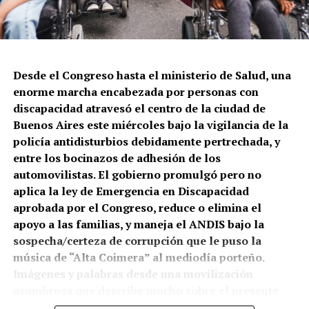
Constitución, la Policía de la Ciudad volvió a tirar a
matar. En este caso a Leonardo Vargas, quien quedó
gravemente herido y pelea por sobrevivir. Lo que
cuentan testigos: le dispararon tres tiros cuando
intentaba que una persona en situación de calle no le
Desde el Congreso hasta el ministerio de Salud, una
robara su celular.
enorme marcha encabezada por personas con
discapacidad atravesó el centro de la ciudad de
Buenos Aires este miércoles bajo la vigilancia de la
policía antidisturbios debidamente pertrechada, y
entre los bocinazos de adhesión de los
automovilistas. El gobierno promulgó pero no
aplica la ley de Emergencia en Discapacidad
El mapa del caravanazo.
aprobada por el Congreso, reduce o elimina el
apoyo a las familias, y maneja el ANDIS bajo la
A pie, a caballo, en autos y toda clase de vehículos la
sospecha/certeza de corrupción que le puso la
provincia salió a las rutas y calles. Lo que está en
música de “Alta Coimera” al mediodía porteño.
juego es una explotación de la minería metalífera a
Imágenes y palabras desde una movilización
gran escala, de oro y cobre, que atraviesa la cuenca
Vecinas y vecinos de Constitución, reclamando en la
asombrosa que describe mucho sobre el presente.
del Río Mendoza y abastece a una población de 1,5
calle. La policía disparó contra una persona a la que le
millones de habitantes, a más de 9.000 industrias y
estaban robando el celular.