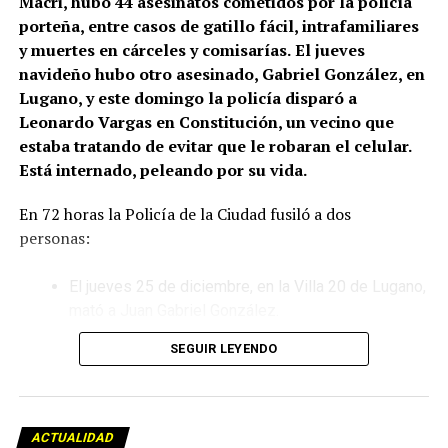
Macri, hubo 44 asesinatos cometidos por la policía
porteña, entre casos de gatillo fácil, intrafamiliares
y muertes en cárceles y comisarías.
El jueves
navideño hubo otro asesinado, Gabriel González, en
Lugano, y este domingo la policía disparó a
Leonardo Vargas en Constitución, un vecino que
estaba tratando de evitar que le robaran el celular.
Está internado, peleando por su vida.
En 72 horas la Policía de la Ciudad fusiló a dos
personas:
El jueves 25 de diciembre, en la Villa 20 de Lugano,
mató a Juan Gabriel González.
SEGUIR LEYENDO
Este domingo 28 de diciembre, en el barrio porteño
de Constitución, ejecutó a Leonardo Vargas, que
ahora lucha por su vida en el hospital Ramos Mejía.
ACTUALIDAD