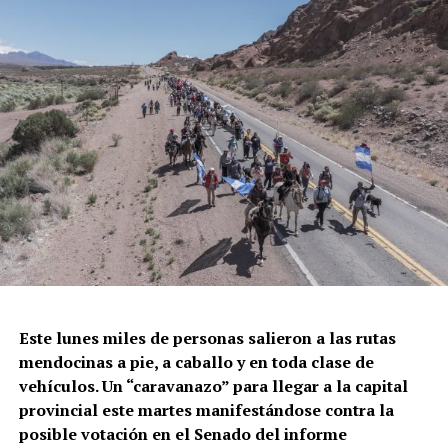
de su muerte fueron “las lesiones por proyectil de
munición múltiple. Hemorragia interna y externa”.
El momento en el que la policía de la Ciudad dispara
contra Gabriel González.
Este lunes miles de personas salieron a las rutas
mendocinas a pie, a caballo y en toda clase de
Correpi (la Coordinadora contra la represión policial e
vehículos. Un “caravanazo” para llegar a la capital
institucional), afirmó: “Juan Gabriel recibió un impacto
provincial este martes manifestándose contra la
directo al cuerpo. No sabemos todavía qué tipo de
posible votación en el Senado del informe
cartuchería utilizaron, pero a corta distancia y directo a