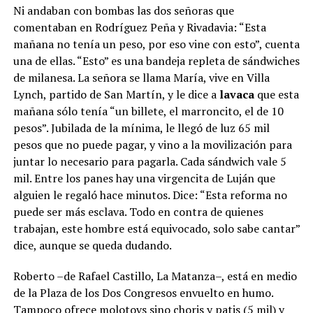
Ni andaban con bombas las dos señoras que
comentaban en Rodríguez Peña y Rivadavia: “Esta
mañana no tenía un peso, por eso vine con esto”, cuenta
una de ellas. “Esto” es una bandeja repleta de sándwiches
de milanesa. La señora se llama María, vive en Villa
Lynch, partido de San Martín, y le dice a
lavaca
que esta
mañana sólo tenía “un billete, el marroncito, el de 10
pesos”. Jubilada de la mínima, le llegó de luz 65 mil
pesos que no puede pagar, y vino a la movilización para
juntar lo necesario para pagarla. Cada sándwich vale 5
mil. Entre los panes hay una virgencita de Luján que
alguien le regaló hace minutos. Dice: “Esta reforma no
puede ser más esclava. Todo en contra de quienes
trabajan, este hombre está equivocado, solo sabe cantar”
dice, aunque se queda dudando.
Roberto –de Rafael Castillo, La Matanza–, está en medio
de la Plaza de los Dos Congresos envuelto en humo.
Tampoco ofrece molotovs sino choris y patis (5 mil) y