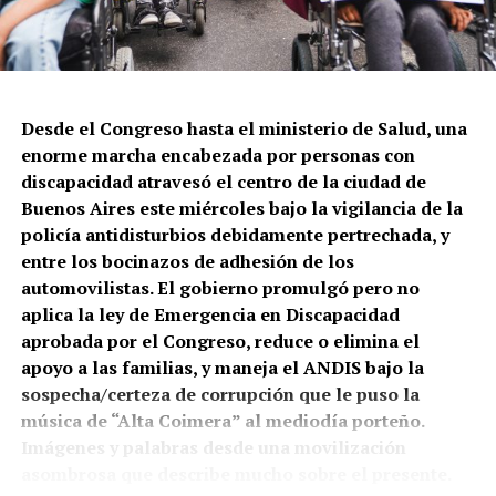
Constitución, la Policía de la Ciudad volvió a tirar a
matar. En este caso a Leonardo Vargas, quien quedó
gravemente herido y pelea por sobrevivir. Lo que
cuentan testigos: le dispararon tres tiros cuando
intentaba que una persona en situación de calle no le
Desde el Congreso hasta el ministerio de Salud, una
robara su celular.
enorme marcha encabezada por personas con
discapacidad atravesó el centro de la ciudad de
Buenos Aires este miércoles bajo la vigilancia de la
policía antidisturbios debidamente pertrechada, y
entre los bocinazos de adhesión de los
automovilistas. El gobierno promulgó pero no
aplica la ley de Emergencia en Discapacidad
El mapa del caravanazo.
aprobada por el Congreso, reduce o elimina el
apoyo a las familias, y maneja el ANDIS bajo la
A pie, a caballo, en autos y toda clase de vehículos la
sospecha/certeza de corrupción que le puso la
provincia salió a las rutas y calles. Lo que está en
música de “Alta Coimera” al mediodía porteño.
juego es una explotación de la minería metalífera a
Imágenes y palabras desde una movilización
gran escala, de oro y cobre, que atraviesa la cuenca
Vecinas y vecinos de Constitución, reclamando en la
asombrosa que describe mucho sobre el presente.
del Río Mendoza y abastece a una población de 1,5
calle. La policía disparó contra una persona a la que le