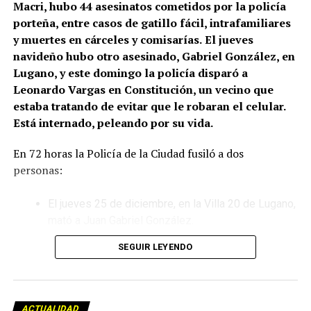
Macri, hubo 44 asesinatos cometidos por la policía
porteña, entre casos de gatillo fácil, intrafamiliares
y muertes en cárceles y comisarías.
El jueves
navideño hubo otro asesinado, Gabriel González, en
Lugano, y este domingo la policía disparó a
Leonardo Vargas en Constitución, un vecino que
estaba tratando de evitar que le robaran el celular.
Está internado, peleando por su vida.
En 72 horas la Policía de la Ciudad fusiló a dos
personas:
El jueves 25 de diciembre, en la Villa 20 de Lugano,
mató a Juan Gabriel González.
SEGUIR LEYENDO
Este domingo 28 de diciembre, en el barrio porteño
de Constitución, ejecutó a Leonardo Vargas, que
ahora lucha por su vida en el hospital Ramos Mejía.
ACTUALIDAD