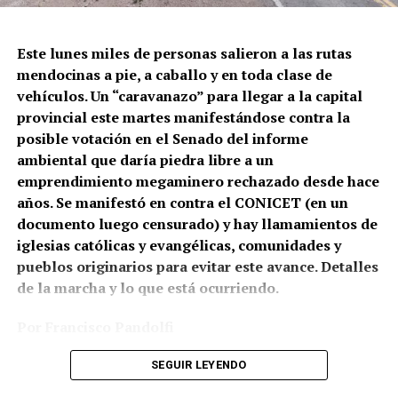
El momento en el que la policía de la Ciudad dispara
contra Gabriel González.
Este lunes miles de personas salieron a las rutas
mendocinas a pie, a caballo y en toda clase de
Correpi (la Coordinadora contra la represión policial e
vehículos. Un “caravanazo” para llegar a la capital
institucional), afirmó: “Juan Gabriel recibió un impacto
provincial este martes manifestándose contra la
directo al cuerpo. No sabemos todavía qué tipo de
posible votación en el Senado del informe
cartuchería utilizaron, pero a corta distancia y directo a
ambiental que daría piedra libre a un
zonas vitales como tórax y abdomen, un disparo de
emprendimiento megaminero rechazado desde hace
escopeta es letal, tanto con cartuchos antitumulto (con
años. Se manifestó en contra el CONICET (en un
postas de goma) o todo propósito (con postas de
documento luego censurado) y hay llamamientos de
plomo). Hasta un cartucho de estruendo (sin munición)
iglesias católicas y evangélicas, comunidades y
puede herir o matar a corta distancia. Por eso los
pueblos originarios para evitar este avance. Detalles
protocolos de uso de armas largas prohíben
de la marcha y lo que está ocurriendo.
terminantemente disparar directamente al cuerpo con
cualquier tipo de cartuchería”.
Por Francisco Pandolfi
Fotos: Archivo por el Agua de Mendoza
SEGUIR LEYENDO