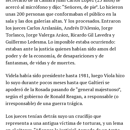
secretario de la Cámara Juan Carlos López (25 años) se
acercó al micrófono y dijo: “Señores, de pie”. Lo hicieron
unas 200 personas que conformaban el público en la
sala y las dos galerías altas. Y los procesados. Entraron
los jueces Carlos Arslanián, Andrés D’Alessio, Jorge
Torlasco, Jorge Valerga Aráoz, Ricardo Gil Lavedra y
Guillermo Ledesma. Lo imposible estaba ocurriendo:
estaban ante la justicia quienes habían sido amos del
poder y de la economía, de desapariciones y de
fantasmas, de vidas y de muertes.
Videla había sido presidente hasta 1981, luego Viola hizo
lo suyo durante pocos meses hasta que Galtieri se
apoderó de la Rosada pasando de “general majestuoso”,
según el gobierno de Ronald Reagan, a responsable (o
irresponsable) de una guerra trágica.
Los jueces tenían detrás suyo un crucifijo que
representa a una antigua víctima de torturas, y un lema