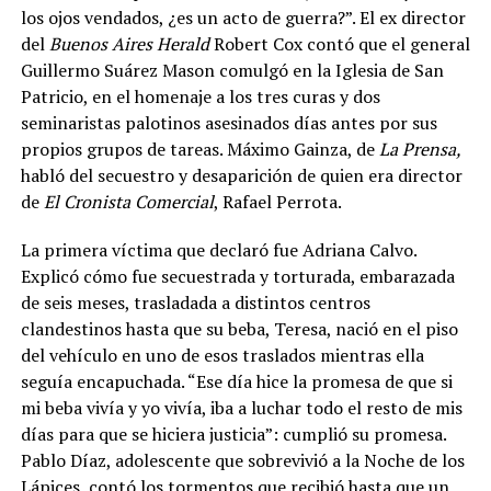
los ojos vendados, ¿es un acto de guerra?”. El ex director
del
Buenos Aires Herald
Robert Cox contó que el general
Guillermo Suárez Mason comulgó en la Iglesia de San
Patricio, en el homenaje a los tres curas y dos
seminaristas palotinos asesinados días antes por sus
propios grupos de tareas. Máximo Gainza, de
La Prensa,
habló del secuestro y desaparición de quien era director
de
El Cronista Comercial
, Rafael Perrota.
La primera víctima que declaró fue Adriana Calvo.
Explicó cómo fue secuestrada y torturada, embarazada
de seis meses, trasladada a distintos centros
clandestinos hasta que su beba, Teresa, nació en el piso
del vehículo en uno de esos traslados mientras ella
seguía encapuchada. “Ese día hice la promesa de que si
mi beba vivía y yo vivía, iba a luchar todo el resto de mis
días para que se hiciera justicia”: cumplió su promesa.
Pablo Díaz, adolescente que sobrevivió a la Noche de los
Lápices, contó los tormentos que recibió hasta que un