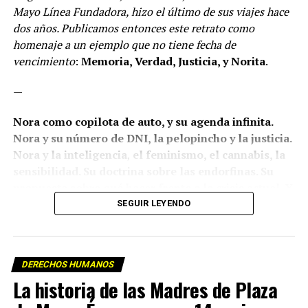
Mayo Línea Fundadora, hizo el último de sus viajes hace
dos años. Publicamos entonces este retrato como
homenaje a un ejemplo que no tiene fecha de
vencimiento
:
Memoria, Verdad, Justicia, y Norita
.
—
Nora como copilota de auto, y su agenda infinita.
Nora y su número de DNI, la pelopincho y la justicia.
Nora y la inteligencia
,
el feminismo, el cannabis, la
sensibilidad. Su doctrina sobre las endorfinas. Su
propuesta sobre qué hacer frente a la crisis actual. Y
su respuesta a una consulta: ¿qué pasará con
SEGUIR LEYENDO
Madres el día que no haya más Madres?
Los relojes sostienen con una precisión insoportable
DERECHOS HUMANOS
que todo ocurrió –o dejó de ocurrir– a las 18.41 del
La historia de las Madres de Plaza
jueves 30 de mayo de 2024, un rato después de la
ronda de Madres de cada jueves a la que esta vez