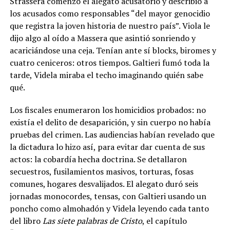
Strassera comenzó el alegato acusatorio y describió a
los acusados como responsables “del mayor genocidio
que registra la joven historia de nuestro país”. Viola le
dijo algo al oído a Massera que asintió sonriendo y
acariciándose una ceja. Tenían ante sí blocks, biromes y
cuatro ceniceros: otros tiempos. Galtieri fumó toda la
tarde, Videla miraba el techo imaginando quién sabe
qué.
Los fiscales enumeraron los homicidios probados: no
existía el delito de desaparición, y sin cuerpo no había
pruebas del crimen. Las audiencias habían revelado que
la dictadura lo hizo así, para evitar dar cuenta de sus
actos: la cobardía hecha doctrina. Se detallaron
secuestros, fusilamientos masivos, torturas, fosas
comunes, hogares desvalijados. El alegato duró seis
jornadas monocordes, tensas, con Galtieri usando un
poncho como almohadón y Videla leyendo cada tanto
del libro
Las siete palabras de Cristo
, el capítulo