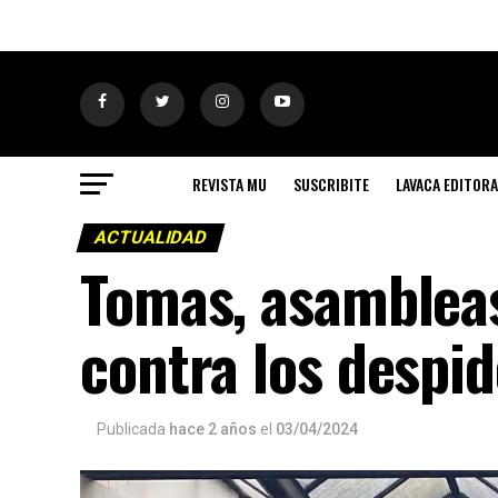
REVISTA MU
SUSCRIBITE
LAVACA EDITORA
ACTUALIDAD
Tomas, asambleas
contra los despid
Publicada
hace 2 años
el
03/04/2024