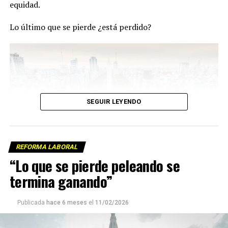
equidad.
Lo último que se pierde ¿está perdido?
SEGUIR LEYENDO
REFORMA LABORAL
“Lo que se pierde peleando se
termina ganando”
Publicada
hace 6 meses
el
11/02/2026
El centro porteño durante el paro.
Foto: Sebastián Smok /lavaca.org
“Habrá que esperar que el próximo gobierno la derogue,