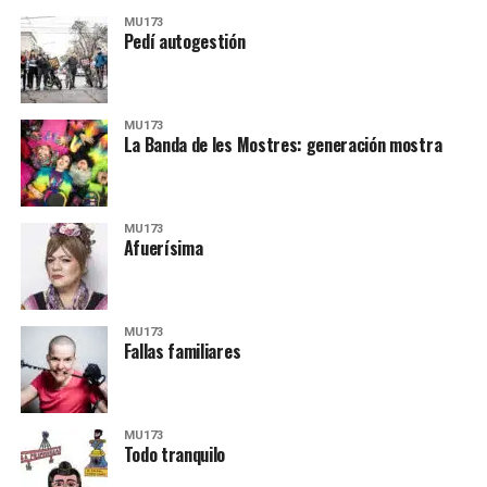
MU173
Pedí autogestión
MU173
La Banda de les Mostres: generación mostra
MU173
Afuerísima
MU173
Fallas familiares
MU173
Todo tranquilo