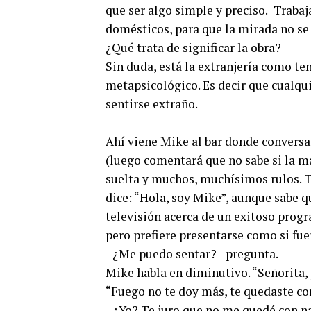
que ser algo simple y preciso. Trabaj
domésticos, para que la mirada no se 
¿Qué trata de significar la obra?
Sin duda, está la extranjería como t
metapsicológico. Es decir que cualqu
sentirse extraño.
Ahí viene Mike al bar donde convers
(luego comentará que no sabe si la ma
suelta y muchos, muchísimos rulos. T
dice: “Hola, soy Mike”, aunque sabe q
televisión acerca de un exitoso progr
pero prefiere presentarse como si fu
–¿Me puedo sentar?– pregunta.
Mike habla en diminutivo. “Señorita, 
“Fuego no te doy más, te quedaste co
–¿Yo? Te juro que no me quedé con n