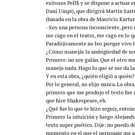
exitosos Pell$ y se dispone a actuar 
Dani Umpi), que dirigirá Martín Sastr
(basada en la obra de Mauricio Kartun
–Soy una persona inconsciente, pero 
me cago en el teatro, me cago en lo q
Paradójicamente no leo porque vivo l
¿Cómo manejás la ambigüedad de ser 
Primero: no soy galán. Que el otro m
manejo nada. Hago lo que se me da la
Y en esta obra, ¿quién eligió a quién?
Por lo general, no elijo nunca. La obr
primero que me produjo el texto fue 
que hice Shakespeare, eh.
¿Qué fue lo que te hizo seguir, enton
Primero la intuición y luego Alejandr
texto super poético. Dije: no puedo d
momento en el que el personaje me a