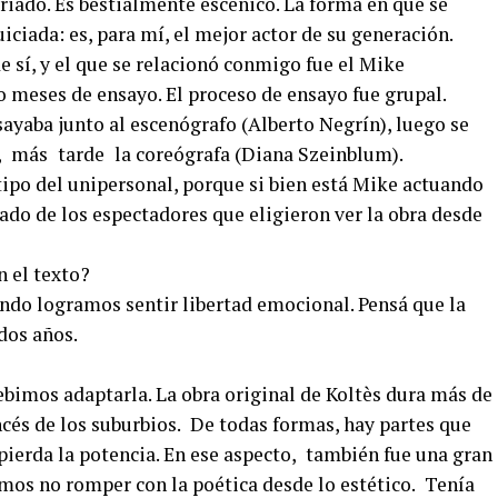
ariado. Es bestialmente escénico. La forma en que se
iciada: es, para mí, el mejor actor de su generación.
 sí, y el que se relacionó conmigo fue el Mike
 meses de ensayo. El proceso de ensayo fue grupal.
ayaba junto al escenógrafo (Alberto Negrín), luego se
, más tarde la coreógrafa (Diana Szeinblum).
ipo del unipersonal, porque si bien está Mike actuando
do de los espectadores que eligieron ver la obra desde
 el texto?
ando logramos sentir libertad emocional. Pensá que la
dos años.
ebimos adaptarla. La obra original de Koltès dura más de
ancés de los suburbios. De todas formas, hay partes que
pierda la potencia. En ese aspecto, también fue una gran
mos no romper con la poética desde lo estético. Tenía