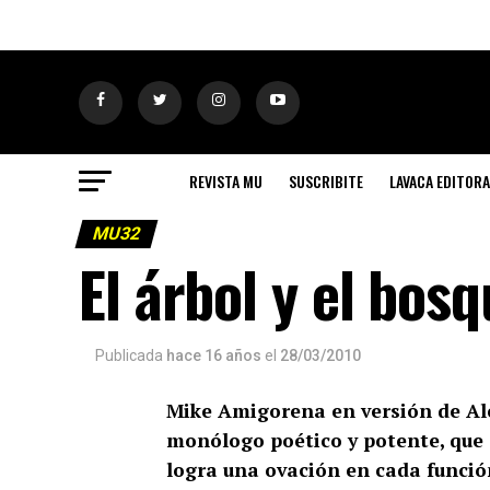
REVISTA MU
SUSCRIBITE
LAVACA EDITORA
MU32
El árbol y el bos
Publicada
hace 16 años
el
28/03/2010
Mike Amigorena en versión de Ale
monólogo poético y potente, que d
logra una ovación en cada funció