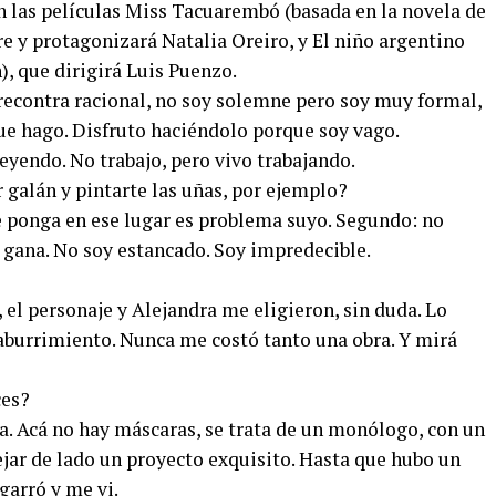
en las películas Miss Tacuarembó (basada en la novela de
e y protagonizará Natalia Oreiro, y El niño argentino
), que dirigirá Luis Puenzo.
recontra racional, no soy solemne pero soy muy formal,
ue hago. Disfruto haciéndolo porque soy vago.
eyendo. No trabajo, pero vivo trabajando.
galán y pintarte las uñas, por ejemplo?
e ponga en ese lugar es problema suyo. Segundo: no
 gana. No soy estancado. Soy impredecible.
a, el personaje y Alejandra me eligieron, sin duda. Lo
aburrimiento. Nunca me costó tanto una obra. Y mirá
ces?
a. Acá no hay máscaras, se trata de un monólogo, con un
ejar de lado un proyecto exquisito. Hasta que hubo un
garró y me vi.