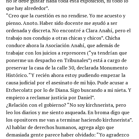
no le debe gustar nada toda esta exposición, ni todo lo
que hay alrededor”.
“Creo que la cuestión es no rendirse. Yo me acuesto y
pienso. Anoto. Haber sido docente me ayudó a ser
ordenada y discreta. No encontré a Clara Anahí, pero el
trabajo nos condujo a otras chicas y chicos”. Chicha
conduce ahora la Asociación Anahí, que además de
trabajar con los juicios a represores (“ya tendrían que
ponerme un despacho en Tribunales”) está a cargo de
preservar la casa de la calle 30, declarada Monumento
Histórico. “Y recién ahora estoy pudiendo empezar la
causa judicial por el asesinato de mi hijo. Pude acusar a
Etchecolatz por lo de Diana. Sigo buscando a mi nieta. Y
empiezo a reclamar justicia por Daniel”.
¿Relación con el gobierno? “No soy kirchnerista, pero
leo los diarios y me siento asqueada. En broma digo que
los opositores me van a terminar haciendo kirchnerista”.
Al hablar de derechos humanos, agrega algo que
demasiada gente parece haber olvidado: “Yo agradezco