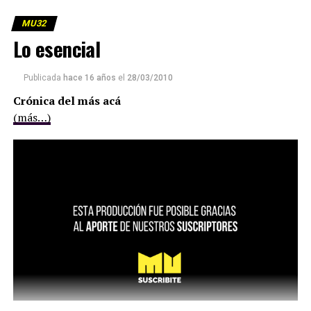
MU32
Lo esencial
Publicada
hace 16 años
el
28/03/2010
Crónica del más acá
(más…)