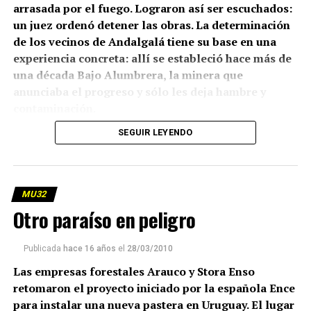
arrasada por el fuego. Lograron así ser escuchados:
un juez ordenó detener las obras. La determinación
de los vecinos de Andalgalá tiene su base en una
experiencia concreta: allí se estableció hace más de
una década Bajo Alumbrera, la minera que
anunciaba el progreso y sólo les deja hambre y
contaminación.
(más…)
SEGUIR LEYENDO
MU32
Otro paraíso en peligro
Publicada
hace 16 años
el
28/03/2010
Las empresas forestales Arauco y Stora Enso
retomaron el proyecto iniciado por la española Ence
para instalar una nueva pastera en Uruguay. El lugar