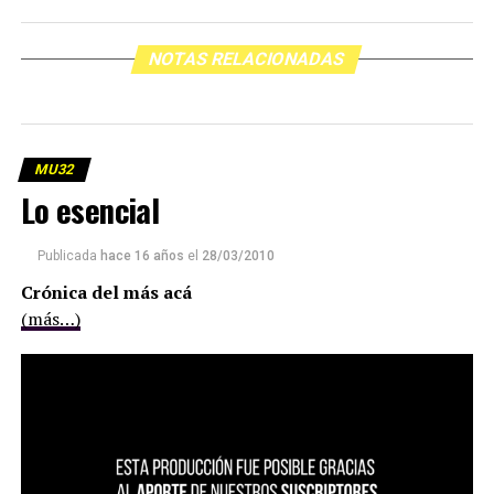
NOTAS RELACIONADAS
MU32
Lo esencial
Publicada
hace 16 años
el
28/03/2010
Crónica del más acá
(más…)