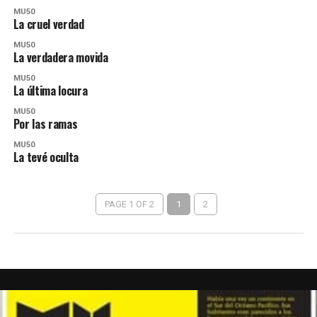
MU50
La cruel verdad
MU50
La verdadera movida
MU50
La última locura
MU50
Por las ramas
MU50
La tevé oculta
PAGE 1 OF 2
1
2