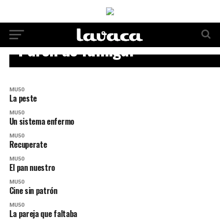
MU50
Paren de fumigar
MU50
La peste
MU50
Un sistema enfermo
MU50
Recuperate
MU50
El pan nuestro
MU50
Cine sin patrón
MU50
La pareja que faltaba