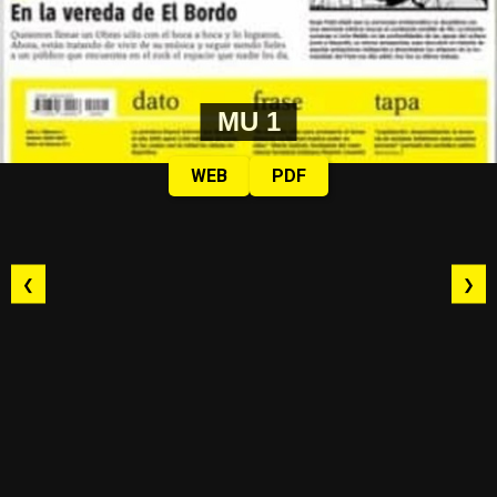
MU 1
WEB
PDF
❮
❯