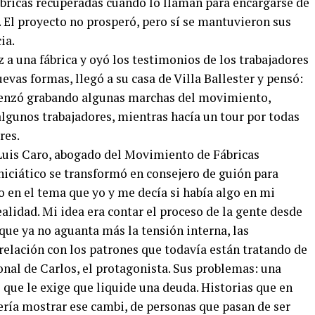
ábricas recuperadas cuando lo llaman para encargarse de
 El proyecto no prosperó, pero sí se mantuvieron sus
ia.
z a una fábrica y oyó los testimonios de los trabajadores
vas formas, llegó a su casa de Villa Ballester y pensó:
menzó grabando algunas marchas del movimiento,
lgunos trabajadores, mientras hacía un tour por todas
res.
a Luis Caro, abogado del Movimiento de Fábricas
iciático se transformó en consejero de guión para
 en el tema que yo y me decía si había algo en mi
ealidad. Mi idea era contar el proceso de la gente desde
que ya no aguanta más la tensión interna, las
relación con los patrones que todavía están tratando de
sonal de Carlos, el protagonista. Sus problemas: una
que le exige que liquide una deuda. Historias que en
ría mostrar ese cambi, de personas que pasan de ser