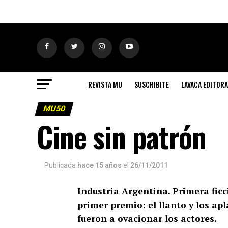
REVISTA MU
SUSCRIBITE
LAVACA EDITORA
MU50
Cine sin patrón
Publicada
hace 15 años
el
26/11/2011
Industria Argentina. Primera ficc
primer premio: el llanto y los ap
fueron a ovacionar los actores.