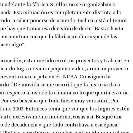
 adelante la fábrica. Si ellos no se organizaban o
 nada. Esta situación es completamente distinta a lo
odo, a saber ponerse de acuerdo. Incluso está el temor
e hay que tomar esa decisión de decir: ‘Basta: hasta
e encuentran con que la fábrica un día suspende las
acer algo”.
ormación, estar metido en otros proyectos y trabajar en
Ricardo logra crear un pequeño video, arma un proyecto
 presenta una carpeta en el INCAA. Consiguen la
ardo: “De movida se me ocurrió que la historia iba a
on respecto al uso de la cámara yo lo que quería era una
. Por eso buscaba que todo fuese muy verosímil. Por
l año 2002. Entonces tenía que ver que los lugares estén
un auto excesivamente moderno, cosas así. Busqué una
odo de decadencia y que todo contribuya a esa época.”
 Plata va a participar en un festival en Alemania el mes