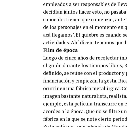
empleados a ser responsables de llevar
decidían juntos hacer esto, no pasaba
conocido: tienen que comenzar, ante t
de los personajes en el momento en qu
acá llegamos’. El quiebre es cuando s
actividades. Ahí dicen: tenemos que h
Film de época
Luego de cinco años de recolectar inf
el guión durante los tiempos libres, 
definido, se reúne con el productor y
financiación y empiezan la gesta. Ric
ocurrir en una fábrica metalúrgica. C
imagen bastante naturalista, realista
ejemplo, esta película transcurre en e
acordes a la época. Que no se filtre 
fábrica en la que se note cierto perí
En la película –que además de Mar del