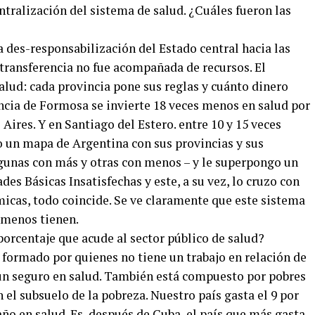
ntralización del sistema de salud. ¿Cuáles fueron las
 des-responsabilización del Estado central hacia las
 transferencia no fue acompañada de recursos. El
alud: cada provincia pone sus reglas y cuánto dinero
vincia de Formosa se invierte 18 veces menos en salud por
Aires. Y en Santiago del Estero. entre 10 y 15 veces
 un mapa de Argentina con sus provincias y sus
lgunas con más y otras con menos – y le superpongo un
es Básicas Insatisfechas y este, a su vez, lo cruzo con
cas, todo coincide. Se ve claramente que este sistema
 menos tienen.
rcentaje que acude al sector público de salud?
á formado por quienes no tiene un trabajo en relación de
un seguro en salud. También está compuesto por pobres
 el subsuelo de la pobreza. Nuestro país gasta el 9 por
año en salud. Es, después de Cuba, el país que más gasta