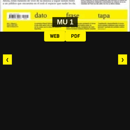
MU 1
WEB
PDF
❮
❯