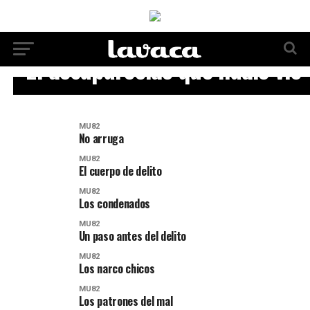
MU82
El desaparecido que nadie vio
MU82
No arruga
MU82
El cuerpo de delito
MU82
Los condenados
MU82
Un paso antes del delito
MU82
Los narco chicos
MU82
Los patrones del mal