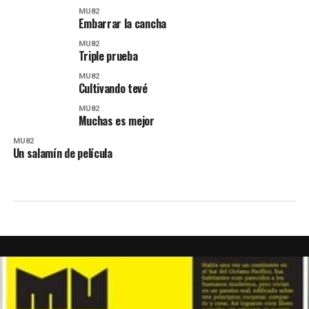
MU82
Embarrar la cancha
MU82
Triple prueba
MU82
Cultivando tevé
MU82
Muchas es mejor
MU82
Un salamín de película