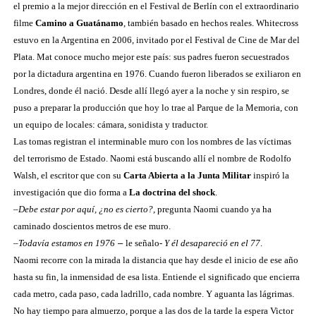
el premio a la mejor dirección en el Festival de Berlín con el extraordinario
filme
Camino a Guatánamo
, también basado en hechos reales. Whitecross
estuvo en la Argentina en 2006, invitado por el Festival de Cine de Mar del
Plata. Mat conoce mucho mejor este país: sus padres fueron secuestrados
por la dictadura argentina en 1976. Cuando fueron liberados se exiliaron en
Londres, donde él nació. Desde allí llegó ayer a la noche y sin respiro, se
puso a preparar la producción que hoy lo trae al Parque de la Memoria, con
un equipo de locales: cámara, sonidista y traductor.
Las tomas registran el interminable muro con los nombres de las víctimas
del terrorismo de Estado. Naomi está buscando allí el nombre de Rodolfo
Walsh, el escritor que con su
Carta Abierta a la Junta Militar
inspiró la
investigación que dio forma a
La doctrina del shock
.
–
Debe estar por aquí, ¿no es cierto?
,
pregunta Naomi cuando ya ha
caminado doscientos metros de ese muro.
–
Todavía estamos en 1976
–
le señalo-
Y él desapareció en el 77
.
Naomi recorre con la mirada la distancia que hay desde el inicio de ese año
hasta su fin, la inmensidad de esa lista. Entiende el significado que encierra
cada metro, cada paso, cada ladrillo, cada nombre. Y aguanta las lágrimas.
No hay tiempo para almuerzo, porque a las dos de la tarde la espera Victor