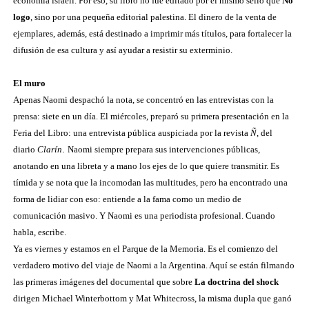
economía israelí. Por eso, su libro no fue editado por el mismo sello que
No
logo
, sino por una pequeña editorial palestina. El dinero de la venta de
ejemplares, además, está destinado a imprimir más títulos, para fortalecer la
difusión de esa cultura y así ayudar a resistir su exterminio.
El muro
Apenas Naomi despachó la nota, se concentró en las entrevistas con la
prensa: siete en un día. El miércoles, preparó su primera presentación en la
Feria del Libro: una entrevista pública auspiciada por la revista
Ñ
, del
diario
Clarín
.
Naomi siempre prepara sus intervenciones públicas,
anotando en una libreta y a mano los ejes de lo que quiere transmitir. Es
tímida y se nota que la incomodan las multitudes, pero ha encontrado una
forma de lidiar con eso: entiende a la fama como un medio de
comunicación masivo. Y Naomi es una periodista profesional. Cuando
habla, escribe.
Ya es viernes y estamos en el Parque de la Memoria. Es el comienzo del
verdadero motivo del viaje de Naomi a la Argentina. Aquí se están filmando
las primeras imágenes del documental que sobre
La doctrina del shock
dirigen Michael Winterbottom y Mat Whitecross, la misma dupla que ganó