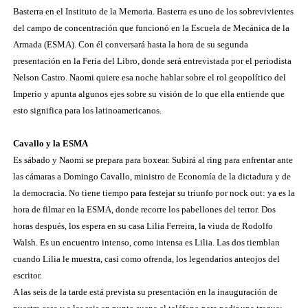
Basterra en el Instituto de la Memoria. Basterra es uno de los sobrevivientes
del campo de concentración que funcionó en la Escuela de Mecánica de la
Armada (ESMA). Con él conversará hasta la hora de su segunda
presentación en la Feria del Libro, donde será entrevistada por el periodista
Nelson Castro. Naomi quiere esa noche hablar sobre el rol geopolítico del
Imperio y apunta algunos ejes sobre su visión de lo que ella entiende que
esto significa para los latinoamericanos.
Cavallo y la ESMA
Es sábado y Naomi se prepara para boxear. Subirá al ring para enfrentar ante
las cámaras a Domingo Cavallo, ministro de Economía de la dictadura y de
la democracia. No tiene tiempo para festejar su triunfo por nock out: ya es la
hora de filmar en la ESMA, donde recorre los pabellones del terror. Dos
horas después, los espera en su casa Lilia Ferreira, la viuda de Rodolfo
Walsh. Es un encuentro intenso, como intensa es Lilia. Las dos tiemblan
cuando Lilia le muestra, casi como ofrenda, los legendarios anteojos del
escritor.
A las seis de la tarde está prevista su presentación en la inauguración de