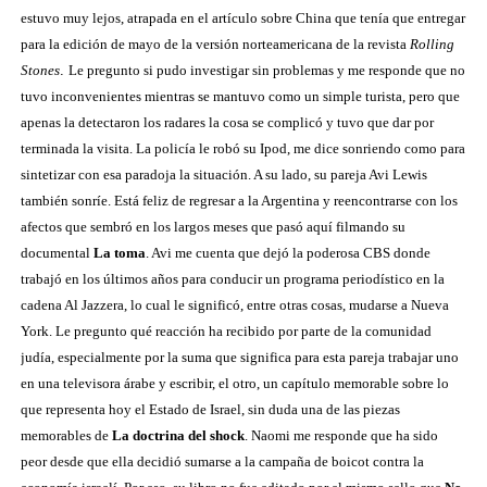
estuvo muy lejos, atrapada en el artículo sobre China que tenía que entregar
para la edición de mayo de la versión norteamericana de la revista
Rolling
Stones
.
Le pregunto si pudo investigar sin problemas y me responde que no
tuvo inconvenientes mientras se mantuvo como un simple turista, pero que
apenas la detectaron los radares la cosa se complicó y tuvo que dar por
terminada la visita. La policía le robó su Ipod, me dice sonriendo como para
sintetizar con esa paradoja la situación. A su lado, su pareja Avi Lewis
también sonríe. Está feliz de regresar a la Argentina y reencontrarse con los
afectos que sembró en los largos meses que pasó aquí filmando su
documental
La toma
. Avi me cuenta que dejó la poderosa CBS donde
trabajó en los últimos años para conducir un programa periodístico en la
cadena Al Jazzera, lo cual le significó, entre otras cosas, mudarse a Nueva
York. Le pregunto qué reacción ha recibido por parte de la comunidad
judía, especialmente por la suma que significa para esta pareja trabajar uno
en una televisora árabe y escribir, el otro, un capítulo memorable sobre lo
que representa hoy el Estado de Israel, sin duda una de las piezas
memorables de
La doctrina del shock
. Naomi me responde que ha sido
peor desde que ella decidió sumarse a la campaña de boicot contra la