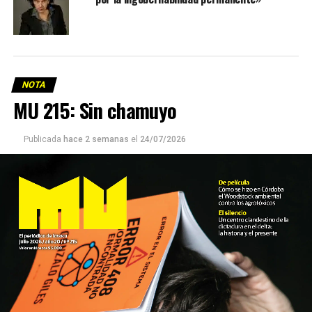
NOTA
MU 215: Sin chamuyo
Publicada
hace 2 semanas
el
24/07/2026