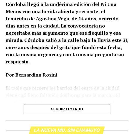
Córdoba llegó a la undécima edición del Ni Una
Menos con una herida abierta y reciente: el
femicidio de Agostina Vega, de 14 años, ocurrido
días antes en la ciudad. La convocatoria no
necesitaba más argumento que ese flequillo y esa
mirada. Córdoba salió a la calle bajo la lluvia este 3J,
once años después del grito que fundó esta fecha,
con la misma urgencia y con la misma pregunta sin
respuesta.
Por Bernardina Rosini
Ganar la vida
: La historia de (no)
El trole que recorre los barrios del oeste de la ciudad
ficción de Sabrina Ortiz
viene casi lleno faltando dos horas para la marcha. El
parabrisas anticipa el motivo: el rostro pequeño de
Agostina Vega, 14 años. Era fácil intuir que será una
SEGUIR LEYENDO
Su hijo Ciro tenía 120 veces más agrotóxicos que lo
marcha que desbordará una ciudad que expresa
“admisible”. Su hija Fiamma, 100 veces más; ella, 58.
Gonzalo Giles, pensador y
hartazgo. Nadie mira los barrios de Córdoba, nadie
Viven en Pergamino, llamada “la capital del veneno”,
comunicador «disca»: Error en el
LA NUEVA MU. SIN CHAMUYO
atiende a su gente. Los que ocupan los sillones más
donde se encontraron pesticidas hasta en el agua de red.