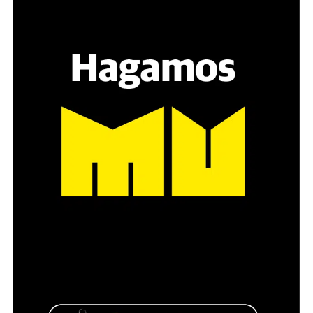
grupos de amigos, novios. «Con los pares que no tienen
sensibilidad al tema, la conversación se vuelve muy
estratégica, hay que evitar el choque frontal. Mi método
es a través del interrogante, que puedan encarnar la
pregunta», comparte Gonzalo, de 41 años.
Década perdida: Marta Montero,
mamá de Lucía Pérez