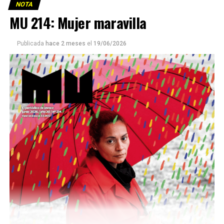
NOTA
MU 214: Mujer maravilla
Publicada
hace 2 meses
el
19/06/2026
Este número 215 de MU ☝️viene con doble tapa, que
podría ser una frase:
Sin chamuyo, a remarla.
Descargar la Mu en PDF