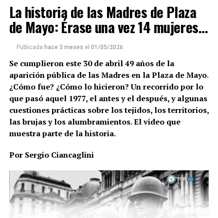
La historia de las Madres de Plaza
jueves 30 de mayo de 2024, un rato después de la
ronda de Madres de cada jueves a la que esta vez
de Mayo: Érase una vez 14 mujeres…
obviamente ella no había podido ir, internada. Tenía
94 años, cumplidos el 22 de marzo.
Publicada
hace 3 meses
el
01/05/2026
Se cumplieron este 30 de abril 49 años de la
Es una de las figuras más importantes en la historia
aparición pública de las Madres en la Plaza de Mayo
.
argentina, una mujer gigante que nunca quiso
¿Cómo fue? ¿Cómo lo hicieron? Un recorrido por lo
revelar cuánto medía, partidaria de los abrazos y de
que pasó aquel 1977, el antes y el después, y algunas
todas las luchas, y abanderada de la sonrisa y la
cuestiones prácticas sobre los tejidos, los territorios,
cordialidad, oficios que se ejercen con el corazón. Se
las brujas y los alumbramientos. El video que
despidió para instalarse en el infinito. Estos son
muestra parte de la historia.
algunos retazos, algunas semblanzas, algunas
palabras, para intentar desobedecer a la muerte.
Por Sergio Ciancaglini
Para recordar a una persona maravillosa, y para no
decirle adiós.
Por Sergio Ciancaglini