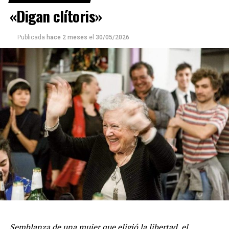
«Digan clítoris»
Publicada
hace 2 meses
el
30/05/2026
Semblanza de una mujer que eligió la libertad, el