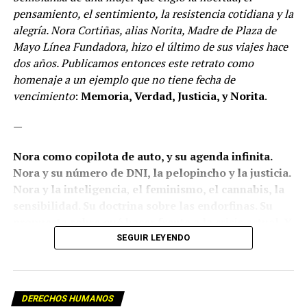
pensamiento, el sentimiento, la resistencia cotidiana y la
alegría. Nora Cortiñas, alias Norita, Madre de Plaza de
Mayo Línea Fundadora, hizo el último de sus viajes hace
dos años. Publicamos entonces este retrato como
homenaje a un ejemplo que no tiene fecha de
vencimiento
:
Memoria, Verdad, Justicia, y Norita
.
—
Nora como copilota de auto, y su agenda infinita.
Nora y su número de DNI, la pelopincho y la justicia.
Nora y la inteligencia
,
el feminismo, el cannabis, la
sensibilidad. Su doctrina sobre las endorfinas. Su
propuesta sobre qué hacer frente a la crisis actual. Y
su respuesta a una consulta: ¿qué pasará con
SEGUIR LEYENDO
Madres el día que no haya más Madres?
Los relojes sostienen con una precisión insoportable
DERECHOS HUMANOS
que todo ocurrió –o dejó de ocurrir– a las 18.41 del