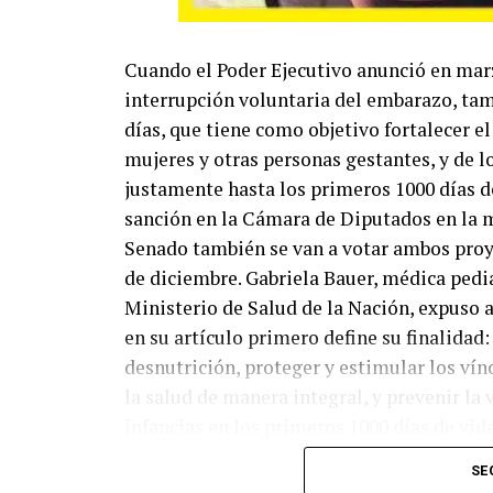
Cuando el Poder Ejecutivo anunció en marz
interrupción voluntaria del embarazo, tam
días, que tiene como objetivo fortalecer el 
mujeres y otras personas gestantes, y de lo
justamente hasta los primeros 1000 días d
sanción en la Cámara de Diputados en la m
Senado también se van a votar ambos proy
de diciembre. Gabriela Bauer, médica pedia
Ministerio de Salud de la Nación, expuso 
en su artículo primero define su finalidad:
desnutrición, proteger y estimular los vín
la salud de manera integral, y prevenir la 
infancias en los primeros 1000 días de vid
déficit que hoy tiene el Estado. Los princi
SE
los 1000 días y el proyecto de interrupci