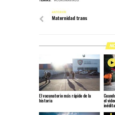
TEMAS:
CORONAVIRUS
ANTERIOR
Maternidad trans
NO
El vacunatorio más rápido de la
Cuando
historia
el vide
inédit