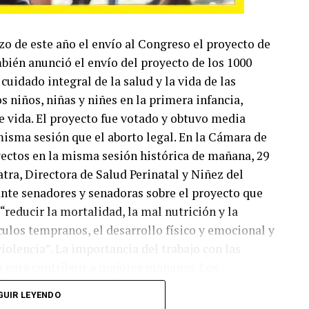
o de este año el envío al Congreso el proyecto de
bién anunció el envío del proyecto de los 1000
cuidado integral de la salud y la vida de las
s niños, niñas y niñes en la primera infancia,
e vida. El proyecto fue votado y obtuvo media
isma sesión que el aborto legal. En la Cámara de
ectos en la misma sesión histórica de mañana, 29
tra, Directora de Salud Perinatal y Niñez del
ante senadores y senadoras sobre el proyecto que
 “reducir la mortalidad, la mal nutrición y la
culos tempranos, el desarrollo físico y emocional y
violencia”. La importancia del trabajo con las
a para contribuir a mejores mañanas. Los
pales ejes para repararlos. Y por qué el proyecto de
GUIR LEYENDO
ón voluntaria del embarazo son parte de una misma