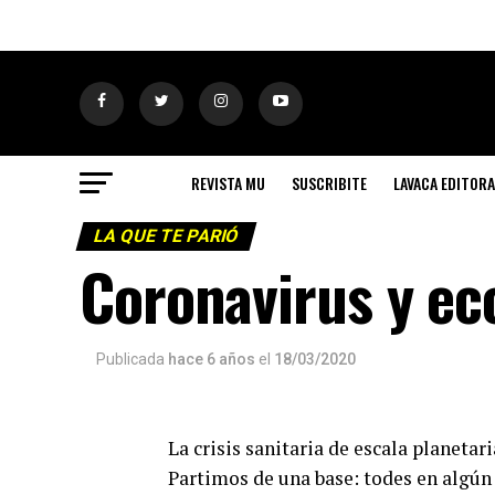
REVISTA MU
SUSCRIBITE
LAVACA EDITORA
LA QUE TE PARIÓ
Coronavirus y e
Publicada
hace 6 años
el
18/03/2020
La crisis sanitaria de escala planetari
Partimos de una base: todes en algú