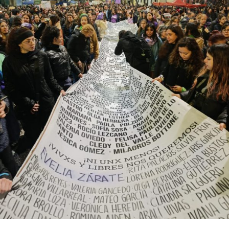
Descargar la Mu en PDF
bonaerense, para conocer y escuchar a isleños,
productores, docentes, ambientalistas y vecinos que
resisten otra avanzada sobre un territorio en disputa.
Por Francisco Pandolfi