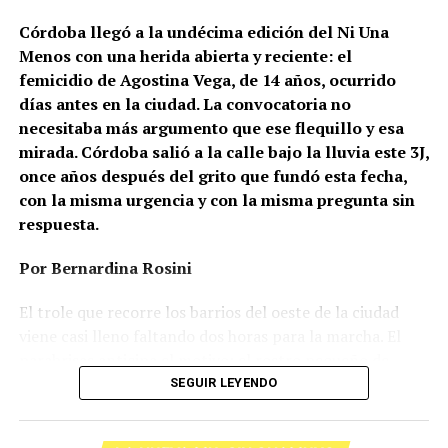
Córdoba llegó a la undécima edición del Ni Una
Menos con una herida abierta y reciente: el
femicidio de Agostina Vega, de 14 años, ocurrido
días antes en la ciudad. La convocatoria no
necesitaba más argumento que ese flequillo y esa
mirada. Córdoba salió a la calle bajo la lluvia este 3J,
once años después del grito que fundó esta fecha,
con la misma urgencia y con la misma pregunta sin
respuesta.
Por Bernardina Rosini
Ganar la vida
: La historia de (no)
El trole que recorre los barrios del oeste de la ciudad
ficción de Sabrina Ortiz
viene casi lleno faltando dos horas para la marcha. El
parabrisas anticipa el motivo: el rostro pequeño de
Agostina Vega, 14 años. Era fácil intuir que será una
SEGUIR LEYENDO
Su hijo Ciro tenía 120 veces más agrotóxicos que lo
marcha que desbordará una ciudad que expresa
“admisible”. Su hija Fiamma, 100 veces más; ella, 58.
Gonzalo Giles, pensador y
hartazgo. Nadie mira los barrios de Córdoba, nadie
Viven en Pergamino, llamada “la capital del veneno”,