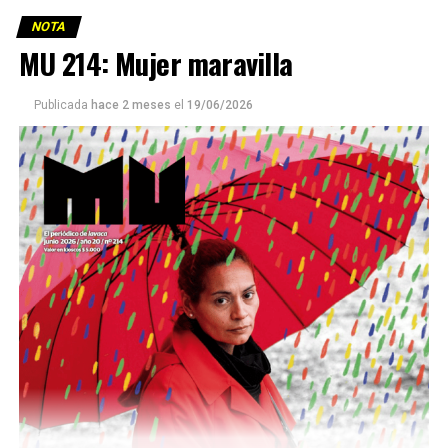
NOTA
MU 214: Mujer maravilla
Publicada
hace 2 meses
el
19/06/2026
Este número 215 de MU ☝️viene con doble tapa, que
podría ser una frase:
Sin chamuyo, a remarla.
Descargar la Mu en PDF