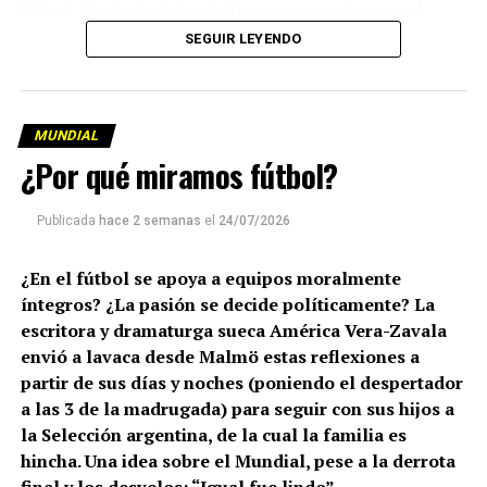
fútbol.
Nosferatu 2.0
se define como una ópera rock
villera y está dedicada al presidente de la FIFA, Gianni
SEGUIR LEYENDO
Infantino. Una de sus frases dice:
«Le robaste el fútbol a los pobres
MUNDIAL
y se lo diste a los ricos
¿Por qué miramos fútbol?
a cambio de un sobre con dinero».
Publicada
hace 2 semanas
el
24/07/2026
Infantino, desde luego, no se queda de brazos cruzados.
¿En el fútbol se apoya a equipos moralmente
Cuando leo sobre la propuesta de poner a la venta los
íntegros? ¿La pasión se decide políticamente? La
torneos de fútbol, ​​acudo a mi estantería y saco el libro
escritora y dramaturga sueca América Vera-Zavala
de portada rosa de Erik Niva, el periodista de fútbol más
envió a lavaca desde Malmö estas reflexiones a
destacado de Suecia. Busco la sección dedicada a Eric
partir de sus días y noches (poniendo el despertador
Cantona y leo la historia de aquel futbolista que, tras su
a las 3 de la madrugada) para seguir con sus hijos a
primer entrenamiento con su nuevo club-el Manchester
la Selección argentina, de la cual la familia es
United- le pidió a su entrenador que le prestara dos
hincha. Una idea sobre el Mundial, pese a la derrota
jugadores.