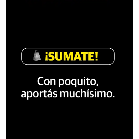
Fue entonces cuando, en pocas horas, la tela pintada a
mano por un grupo de amigos se fue convirtiendo en
varias cosas.
Primero se convirtió en trapo escondido en los
testículos para eludir el control policial.
Luego, el trapo se convirtió en bandera para agitarla en
la tribuna.
Después, la bandera se convirtió en saeta para arrojarla
a la cancha y la saeta se convirtió en mensaje que
descifra de un vistazo un jugador de fútbol.
Finalmente, el mensaje se convirtió en trofeo que se
levanta frente a la tribuna, las cámaras de televisión, los
teléfonos celulares, el corazón social de Argentina.
Ajá.