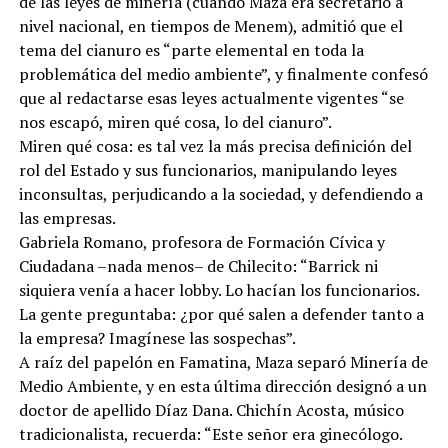
de las leyes de minería (cuando Maza era secretario a
nivel nacional, en tiempos de Menem), admitió que el
tema del cianuro es “parte elemental en toda la
problemática del medio ambiente”, y finalmente confesó
que al redactarse esas leyes actualmente vigentes “se
nos escapó, miren qué cosa, lo del cianuro”.
Miren qué cosa: es tal vez la más precisa definición del
rol del Estado y sus funcionarios, manipulando leyes
inconsultas, perjudicando a la sociedad, y defendiendo a
las empresas.
Gabriela Romano, profesora de Formación Cívica y
Ciudadana –nada menos– de Chilecito: “Barrick ni
siquiera venía a hacer lobby. Lo hacían los funcionarios.
La gente preguntaba: ¿por qué salen a defender tanto a
la empresa? Imagínese las sospechas”.
A raíz del papelón en Famatina, Maza separó Minería de
Medio Ambiente, y en esta última dirección designó a un
doctor de apellido Díaz Dana. Chichín Acosta, músico
tradicionalista, recuerda: “Este señor era ginecólogo.