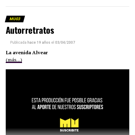
MU03
Autorretratos
Publicada
hace 19 años
el
03/04/2007
La avenida Alvear
(más…)