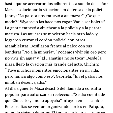
hasta que se acercaron los adherentes a sueldo del señor
Maza a solucionar la situación, en defensa de la policía.
Jenny: “La patota nos empezó a amenazar”. ¿De qué
modo? “Váyanse o las hacemos cagar. Van a ser boleta.”
La gente empezó a abuchear a la policía y a la patota
mazista. Las mujeres se movieron hacia otro lado, y
lograron cruzar el cordón policial con otros
asambleístas. Desfilaron frente al palco con sus
banderas “No a la minería”, “Podemos vivir sin oro pero
no vivir sin agua” y “El Famatina no se toca”. Desde la
plaza llegó la ovación más grande del acto. Chichín:
“Tuve muchos momentos emocionantes en mi vida,
pero nunca algo como eso”. Gabriela: “En el palco nos
miraban desencajados”.
Al día siguiente Maza desistió del llamado a consulta
popular para autorizar su reelección. “Se dio cuenta de
que Chilecito ya no lo apoyaba” intuyen en la asamblea.
En esos días se venían organizando cortes en Patquía,
un nudo riojano de rutas. El tercer corte previsto no se