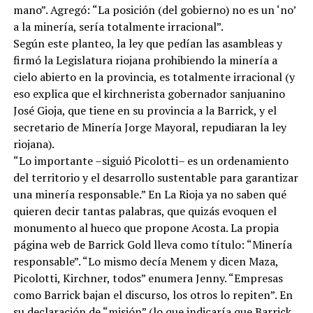
mano”. Agregó: “La posición (del gobierno) no es un ‘no’
a la minería, sería totalmente irracional”.
Según este planteo, la ley que pedían las asambleas y
firmó la Legislatura riojana prohibiendo la minería a
cielo abierto en la provincia, es totalmente irracional (y
eso explica que el kirchnerista gobernador sanjuanino
José Gioja, que tiene en su provincia a la Barrick, y el
secretario de Minería Jorge Mayoral, repudiaran la ley
riojana).
“Lo importante –siguió Picolotti– es un ordenamiento
del territorio y el desarrollo sustentable para garantizar
una minería responsable.” En La Rioja ya no saben qué
quieren decir tantas palabras, que quizás evoquen el
monumento al hueco que propone Acosta. La propia
página web de Barrick Gold lleva como título: “Minería
responsable”. “Lo mismo decía Menem y dicen Maza,
Picolotti, Kirchner, todos” enumera Jenny. “Empresas
como Barrick bajan el discurso, los otros lo repiten”. En
su declaración de “misión” (lo que indicaría que Barrick