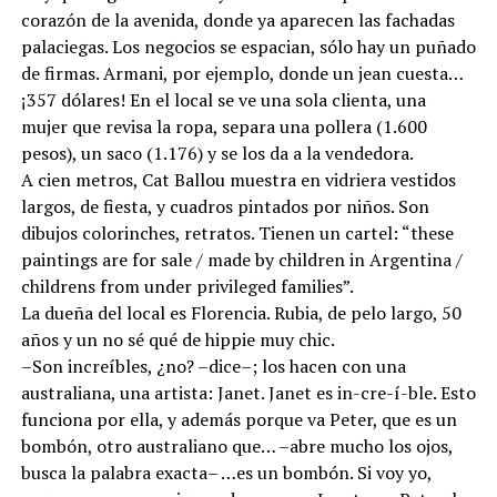
corazón de la avenida, donde ya aparecen las fachadas
palaciegas. Los negocios se espacian, sólo hay un puñado
de firmas. Armani, por ejemplo, donde un jean cuesta…
¡357 dólares! En el local se ve una sola clienta, una
mujer que revisa la ropa, separa una pollera (1.600
pesos), un saco (1.176) y se los da a la vendedora.
A cien metros, Cat Ballou muestra en vidriera vestidos
largos, de fiesta, y cuadros pintados por niños. Son
dibujos colorinches, retratos. Tienen un cartel: “these
paintings are for sale / made by children in Argentina /
childrens from under privileged families”.
La dueña del local es Florencia. Rubia, de pelo largo, 50
años y un no sé qué de hippie muy chic.
–Son increíbles, ¿no? –dice–; los hacen con una
australiana, una artista: Janet. Janet es in-cre-í-ble. Esto
funciona por ella, y además porque va Peter, que es un
bombón, otro australiano que… –abre mucho los ojos,
busca la palabra exacta– …es un bombón. Si voy yo,