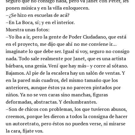
seguro que no consigo nada, pero va Janet con Peter, les
ponen música y en la villa enloquecen.
–¿Se hizo en escuelas de acá?
–En La Boca, sí; y en el interior.
Muestra unas fotos:
–Yo iba a ir, pero la gente de Poder Ciudadano, que está
en el proyecto, me dijo que ahí no me conviene ir…
imaginate lo que debe ser. Igual si voy, seguro no consigo
nada. Todo sale realmente por Janet, que es una artista
bárbara, una genia. Vení que hay más– y corre al sótano.
Bajamos. Al pie de la escalera hay un salón de ventas. Y
en la pared más cuadros, del mismo tamaño que los
anteriores, aunque éstos ya no parecen pintados por
niños. Ya no se ven caras sino manchas, figuras
deformadas, abstractas. Y deslumbrantes.
–Son de chicos con problemas, los que tuvieron abusos,
creemos, porque les dieron a todos la consigna de hacer
un autoretrato, pero éstos no pueden verse, ni mirarse
la cara, fijate vos.