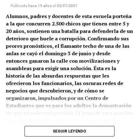
Publicada
hace 19 años
el
03/07/2007
Alumnos, padres y docentes de esta escuela porteña
a la que concurren 2.500 chicos que tienen entre 5 y
20 años, sostienen una batalla para defenderla de un
deterioro que huele a corrupción. Confirmando sus
peores pronósticos, el flamante techo de una de las
aulas se cayó el domingo 3 de junio y desde
entonces ganaron la calle con movilizaciones y
asambleas para exigir una solución. Ésta es la
historia de las absurdas respuestas que les
ofrecieron los funcionarios, las oscuras redes de
negocios que descubrieron, y de cómo se
organizaron, impulsados por un Centro de
Estudiantes que es para los adultos la demostración
de que no todo está perdido. El lema de esta movida:
“Que la educación pública no sea una utopía”.
(más…)
SEGUIR LEYENDO