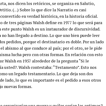
ta, nos dicen los retóricos, se organiza en Salutio,
etitio. (…) Sobre lo que dice la Narratio es casi
convertido en verdad histórica, en la historia oficial.
 de tres páginas Walsh define en 1977 lo que será para
En este punto Walsh es un instaurador de discursividad.
a no han llegado a destino. Lo que uno bien puede leer
s pedidos, porque el destinatario es doble. Por un lado
el abismo al que conduce al país; por el otro, se le pide
misma lucha pero con otras formas. En relación con esto
r Walsh en 1957 alrededor de la pregunta “Si le
ía usted?. Walsh contestaba: “Testamento”. Esto nos
 como un legado testamentario. Lo que deja son dos
o de lado, lo que es importante es el pedido a esos otros
jo nuevas formas.
e organizarían una guerra y cuáles serían las antiguas?