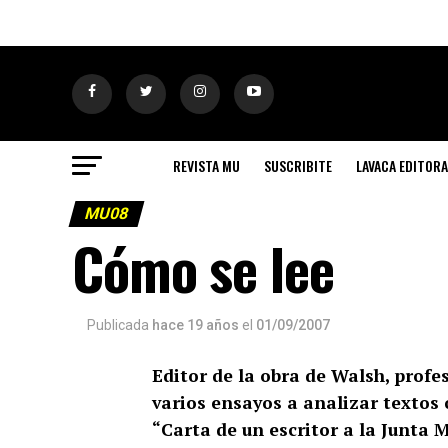
REVISTA MU
SUSCRIBITE
LAVACA EDITORA
MU08
Cómo se lee
Publicada
hace 19 años
el
01/09/2007
Editor de la obra de Walsh, profe
varios ensayos a analizar textos 
“Carta de un escritor a la Junta M